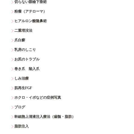
切らない眼瞼下垂術
粉瘤（アテローマ）
ヒアルロン酸隆鼻術
二重埋没法
爪白癬
乳房のしこり
お尻のトラブル
巻き爪 陥入爪
しみ治療
肌再生FGF
ホクロ・イボなどの症例写真
ブログ
幹細胞上清液注入療法（歯髄・脂肪）
脂肪注入