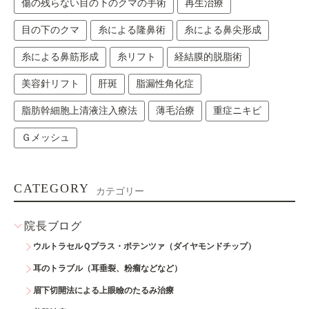
傷の残らない目の下のクマの手術
再生治療
目の下のクマ
糸による隆鼻術
糸による鼻尖形成
糸による鼻筋形成
糸リフト
経結膜的脱脂術
美容針リフト
肝斑
脂漏性角化症
脂肪幹細胞上清液注入療法
薄毛治療
重症ニキビ
Ｇメッシュ
CATEGORY
カテゴリー
院長ブログ
ウルトラセルＱプラス・ポテンツァ（ダイヤモンドチップ）
耳のトラブル（耳垂裂、粉瘤などなど）
眉下切開法による上眼瞼のたるみ治療