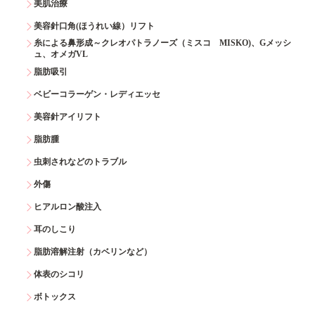
美肌治療
美容針口角(ほうれい線）リフト
糸による鼻形成～クレオパトラノーズ（ミスコ MISKO)、Gメッシ
ュ、オメガVL
脂肪吸引
ベビーコラーゲン・レディエッセ
美容針アイリフト
脂肪腫
虫刺されなどのトラブル
外傷
ヒアルロン酸注入
耳のしこり
脂肪溶解注射（カベリンなど）
体表のシコリ
ボトックス