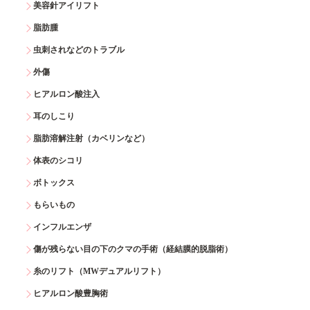
美容針アイリフト
脂肪腫
虫刺されなどのトラブル
外傷
ヒアルロン酸注入
耳のしこり
脂肪溶解注射（カベリンなど）
体表のシコリ
ボトックス
もらいもの
インフルエンザ
傷が残らない目の下のクマの手術（経結膜的脱脂術）
糸のリフト（MWデュアルリフト）
ヒアルロン酸豊胸術