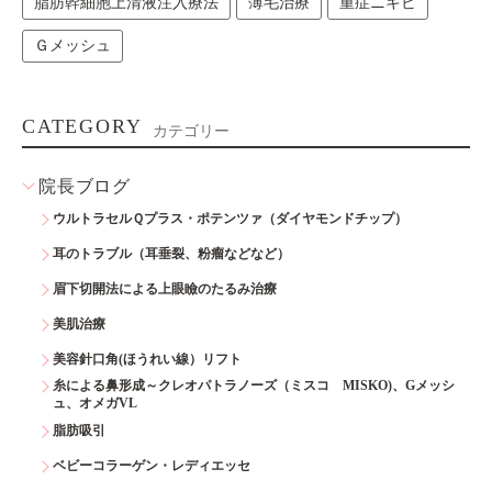
脂肪幹細胞上清液注入療法
薄毛治療
重症ニキビ
Ｇメッシュ
CATEGORY
カテゴリー
院長ブログ
ウルトラセルＱプラス・ポテンツァ（ダイヤモンドチップ）
耳のトラブル（耳垂裂、粉瘤などなど）
眉下切開法による上眼瞼のたるみ治療
美肌治療
美容針口角(ほうれい線）リフト
糸による鼻形成～クレオパトラノーズ（ミスコ MISKO)、Gメッシ
ュ、オメガVL
脂肪吸引
ベビーコラーゲン・レディエッセ