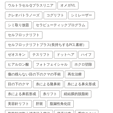
ウルトラセルＱプラスリニア
オメガVL
クレオパトラノーズ
コグリフト
シミレーザー
シミ取り放題
セラピューティックプログラム
セルフロックリフト
セルフロックリフトプラス(長持ちするPCL素材）
ゼオスキン
テスリフト
ドットヘア
ハイフ
ヒアルロン酸
フォトフェイシャル
ホクロ切除
傷の残らない目の下のクマの手術
再生治療
目の下のクマ
糸による隆鼻術
糸による鼻尖形成
糸による鼻筋形成
糸リフト
経結膜的脱脂術
美容針リフト
肝斑
脂漏性角化症