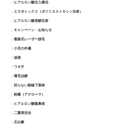
ヒアルロン酸注入療法
エラボトックス（ボツリヌストキシン注射）
ヒアルロン酸溶解注射
キャンペーン・お知らせ
最新式レーザー脱毛
小児の外傷
涙袋
ワキ汗
薄毛治療
切らない眼瞼下垂術
粉瘤（アテローマ）
ヒアルロン酸隆鼻術
二重埋没法
爪白癬