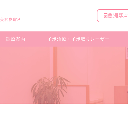
豊洲駅
 美容皮膚科
診療案内
イボ治療・
イボ取りレーザー