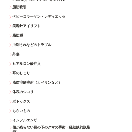
脂肪吸引
ベビーコラーゲン・レディエッセ
美容針アイリフト
脂肪腫
虫刺されなどのトラブル
外傷
ヒアルロン酸注入
耳のしこり
脂肪溶解注射（カベリンなど）
体表のシコリ
ボトックス
もらいもの
インフルエンザ
傷が残らない目の下のクマの手術（経結膜的脱脂
術）