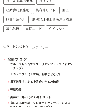
糸による鼻筋形成
糸リフト
経結膜的脱脂術
美容針リフト
肝斑
脂漏性角化症
脂肪幹細胞上清液注入療法
薄毛治療
重症ニキビ
Ｇメッシュ
CATEGORY
カテゴリー
院長ブログ
ウルトラセルＱプラス・ポテンツァ（ダイヤモン
ドチップ）
耳のトラブル（耳垂裂、粉瘤などなど）
眉下切開法による上眼瞼のたるみ治療
美肌治療
美容針口角(ほうれい線）リフト
糸による鼻形成～クレオパトラノーズ（ミスコ
MISKO)、Gメッシュ、オメガVL