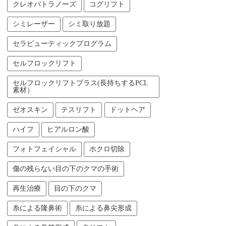
クレオパトラノーズ
コグリフト
シミレーザー
シミ取り放題
セラピューティックプログラム
セルフロックリフト
セルフロックリフトプラス(長持ちするPCL
素材）
ゼオスキン
テスリフト
ドットヘア
ハイフ
ヒアルロン酸
フォトフェイシャル
ホクロ切除
傷の残らない目の下のクマの手術
再生治療
目の下のクマ
糸による隆鼻術
糸による鼻尖形成