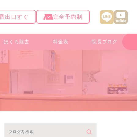
4番出口すぐ
完全予約制
ほくろ除去
料金表
院長ブログ