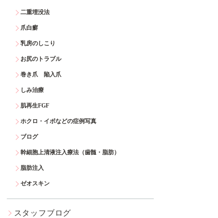
二重埋没法
爪白癬
乳房のしこり
お尻のトラブル
巻き爪 陥入爪
しみ治療
肌再生FGF
ホクロ・イボなどの症例写真
ブログ
幹細胞上清液注入療法（歯髄・脂肪）
脂肪注入
ゼオスキン
スタッフブログ