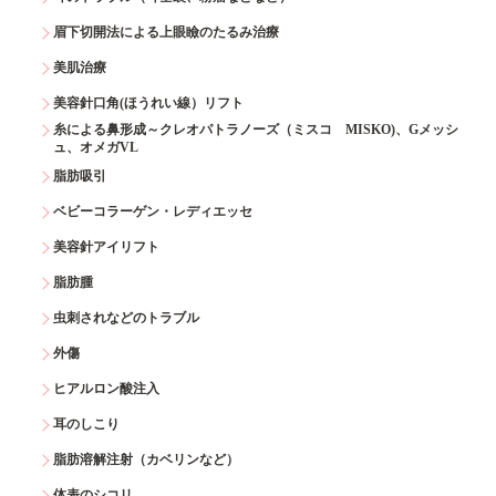
眉下切開法による上眼瞼のたるみ治療
美肌治療
美容針口角(ほうれい線）リフト
糸による鼻形成～クレオパトラノーズ（ミスコ MISKO)、Gメッシ
ュ、オメガVL
脂肪吸引
ベビーコラーゲン・レディエッセ
美容針アイリフト
脂肪腫
虫刺されなどのトラブル
外傷
ヒアルロン酸注入
耳のしこり
脂肪溶解注射（カベリンなど）
体表のシコリ