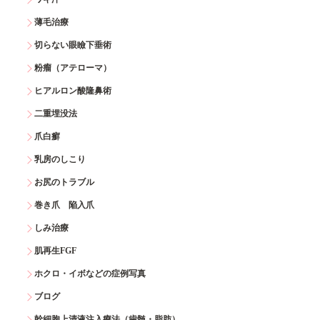
薄毛治療
切らない眼瞼下垂術
粉瘤（アテローマ）
ヒアルロン酸隆鼻術
二重埋没法
爪白癬
乳房のしこり
お尻のトラブル
巻き爪 陥入爪
しみ治療
肌再生FGF
ホクロ・イボなどの症例写真
ブログ
幹細胞上清液注入療法（歯髄・脂肪）