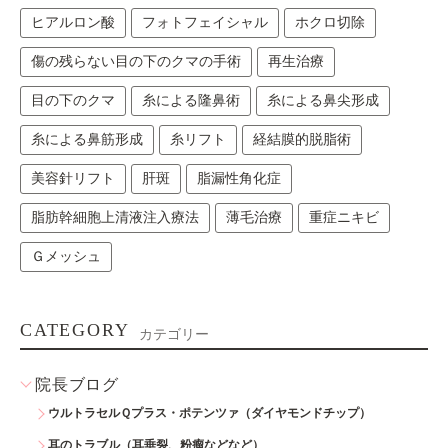
ヒアルロン酸
フォトフェイシャル
ホクロ切除
傷の残らない目の下のクマの手術
再生治療
目の下のクマ
糸による隆鼻術
糸による鼻尖形成
糸による鼻筋形成
糸リフト
経結膜的脱脂術
美容針リフト
肝斑
脂漏性角化症
脂肪幹細胞上清液注入療法
薄毛治療
重症ニキビ
Ｇメッシュ
CATEGORY
カテゴリー
院長ブログ
ウルトラセルＱプラス・ポテンツァ（ダイヤモンドチップ）
耳のトラブル（耳垂裂、粉瘤などなど）