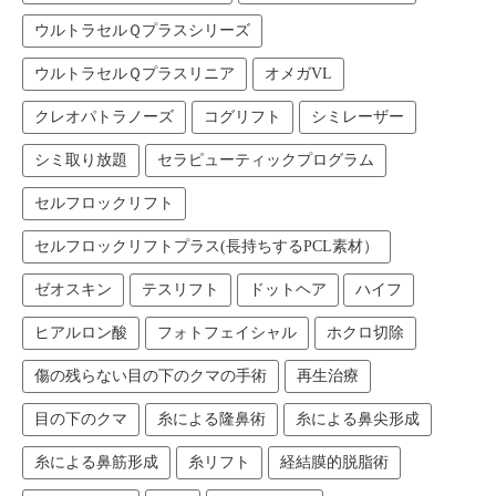
ウルトラセルＱプラスシリーズ
ウルトラセルＱプラスリニア
オメガVL
クレオパトラノーズ
コグリフト
シミレーザー
シミ取り放題
セラピューティックプログラム
セルフロックリフト
セルフロックリフトプラス(長持ちするPCL素材）
ゼオスキン
テスリフト
ドットヘア
ハイフ
ヒアルロン酸
フォトフェイシャル
ホクロ切除
傷の残らない目の下のクマの手術
再生治療
目の下のクマ
糸による隆鼻術
糸による鼻尖形成
糸による鼻筋形成
糸リフト
経結膜的脱脂術