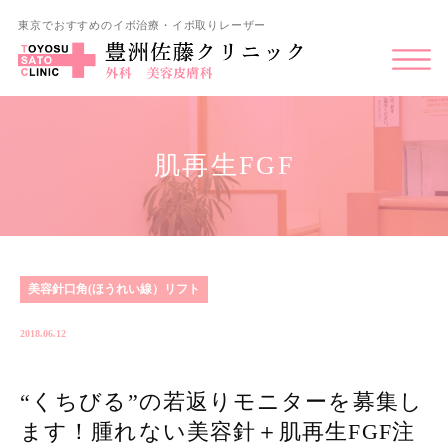
東京でおすすめのイボ治療・イボ取りレーザー
肌再生FGF
美容針口角(ほうれい線）リフト
2018.06.12
“くちびる”の若返りモニターを募集し
ます！腫れない美容針＋肌再生FGF注