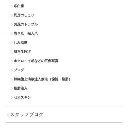
爪白癬
乳房のしこり
お尻のトラブル
巻き爪 陥入爪
しみ治療
肌再生FGF
ホクロ・イボなどの症例写真
ブログ
幹細胞上清液注入療法（歯髄・脂肪）
脂肪注入
ゼオスキン
スタッフブログ