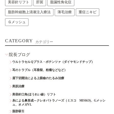
美容針リフト
肝斑
脂漏性角化症
脂肪幹細胞上清液注入療法
薄毛治療
重症ニキビ
Ｇメッシュ
CATEGORY
カテゴリー
院長ブログ
ウルトラセルＱプラス・ポテンツァ（ダイヤモンドチップ）
耳のトラブル（耳垂裂、粉瘤などなど）
眉下切開法による上眼瞼のたるみ治療
美肌治療
美容針口角(ほうれい線）リフト
糸による鼻形成～クレオパトラノーズ（ミスコ MISKO)、Gメッシ
ュ、オメガVL
脂肪吸引