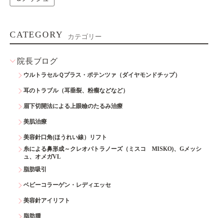
CATEGORY
カテゴリー
院長ブログ
ウルトラセルＱプラス・ポテンツァ（ダイヤモンドチップ）
耳のトラブル（耳垂裂、粉瘤などなど）
眉下切開法による上眼瞼のたるみ治療
美肌治療
美容針口角(ほうれい線）リフト
糸による鼻形成～クレオパトラノーズ（ミスコ MISKO)、Gメッシ
ュ、オメガVL
脂肪吸引
ベビーコラーゲン・レディエッセ
美容針アイリフト
脂肪腫