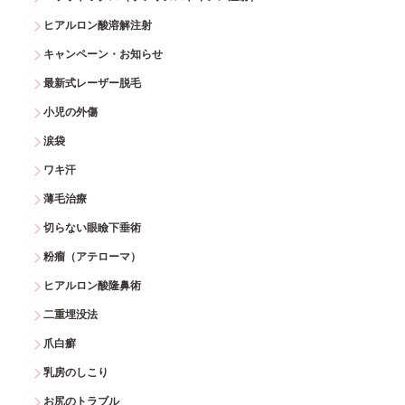
ヒアルロン酸溶解注射
キャンペーン・お知らせ
最新式レーザー脱毛
小児の外傷
涙袋
ワキ汗
薄毛治療
切らない眼瞼下垂術
粉瘤（アテローマ）
ヒアルロン酸隆鼻術
二重埋没法
爪白癬
乳房のしこり
お尻のトラブル