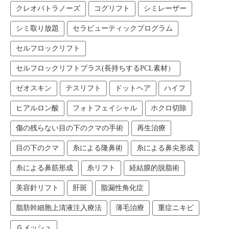
クレオパトラノーズ
コグリフト
シミレーザー
シミ取り放題
セラピューティックプログラム
セルフロックリフト
セルフロックリフトプラス(長持ちするPCL素材）
ゼオスキン
テスリフト
ドットヘア
ハイフ
ヒアルロン酸
フォトフェイシャル
ホクロ切除
傷の残らない目の下のクマの手術
再生治療
目の下のクマ
糸による隆鼻術
糸による鼻尖形成
糸による鼻筋形成
糸リフト
経結膜的脱脂術
美容針リフト
肝斑
脂漏性角化症
脂肪幹細胞上清液注入療法
薄毛治療
重症ニキビ
Ｇメッシュ