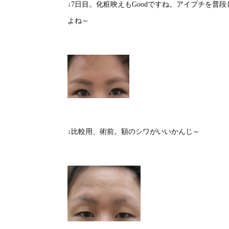
↓7日目。化粧映えもGoodですね。アイプチを
よね～
↓比較用、術前。額のシワがいいかんじ～