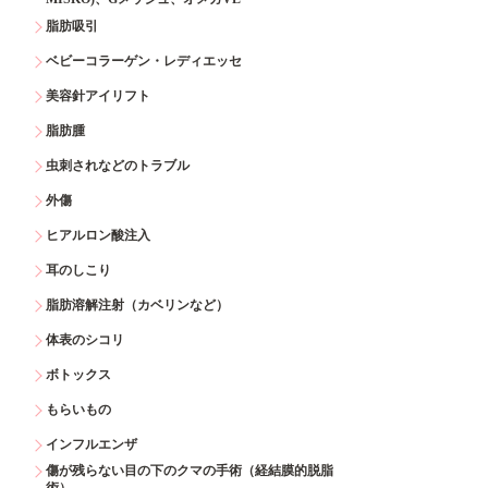
脂肪吸引
ベビーコラーゲン・レディエッセ
美容針アイリフト
脂肪腫
虫刺されなどのトラブル
外傷
ヒアルロン酸注入
耳のしこり
脂肪溶解注射（カベリンなど）
体表のシコリ
ボトックス
もらいもの
インフルエンザ
傷が残らない目の下のクマの手術（経結膜的脱脂
術）