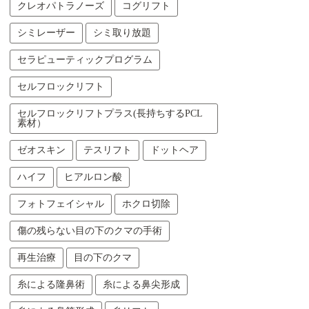
クレオパトラノーズ
コグリフト
シミレーザー
シミ取り放題
セラピューティックプログラム
セルフロックリフト
セルフロックリフトプラス(長持ちするPCL
素材）
ゼオスキン
テスリフト
ドットヘア
ハイフ
ヒアルロン酸
フォトフェイシャル
ホクロ切除
傷の残らない目の下のクマの手術
再生治療
目の下のクマ
糸による隆鼻術
糸による鼻尖形成