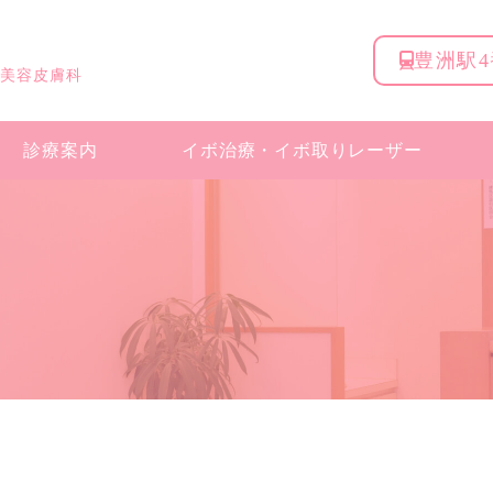
豊洲駅
 美容皮膚科
診療案内
イボ治療・
イボ取りレーザー