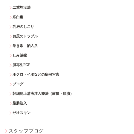
二重埋没法
爪白癬
乳房のしこり
お尻のトラブル
巻き爪 陥入爪
しみ治療
肌再生FGF
ホクロ・イボなどの症例写真
ブログ
幹細胞上清液注入療法（歯髄・脂肪）
脂肪注入
ゼオスキン
スタッフブログ