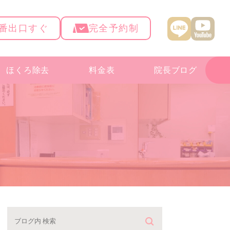
4番出口すぐ
完全予約制
ほくろ除去
料金表
院長ブログ