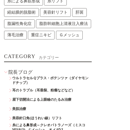
糸による鼻筋形成
糸リフト
経結膜的脱脂術
美容針リフト
肝斑
脂漏性角化症
脂肪幹細胞上清液注入療法
薄毛治療
重症ニキビ
Ｇメッシュ
CATEGORY
カテゴリー
院長ブログ
ウルトラセルＱプラス・ポテンツァ（ダイヤモン
ドチップ）
耳のトラブル（耳垂裂、粉瘤などなど）
眉下切開法による上眼瞼のたるみ治療
美肌治療
美容針口角(ほうれい線）リフト
糸による鼻形成～クレオパトラノーズ（ミスコ
MISKO)、Gメッシュ、オメガVL