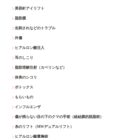
美容針アイリフト
脂肪腫
虫刺されなどのトラブル
外傷
ヒアルロン酸注入
耳のしこり
脂肪溶解注射（カベリンなど）
体表のシコリ
ボトックス
もらいもの
インフルエンザ
傷が残らない目の下のクマの手術（経結膜的脱脂術）
糸のリフト（MWデュアルリフト）
ヒアルロン酸豊胸術