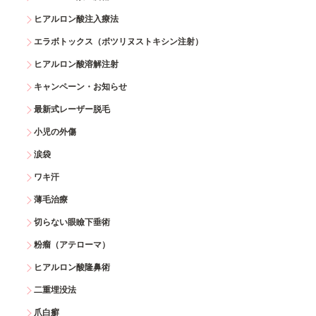
ヒアルロン酸注入療法
エラボトックス（ボツリヌストキシン注射）
ヒアルロン酸溶解注射
キャンペーン・お知らせ
最新式レーザー脱毛
小児の外傷
涙袋
ワキ汗
薄毛治療
切らない眼瞼下垂術
粉瘤（アテローマ）
ヒアルロン酸隆鼻術
二重埋没法
爪白癬