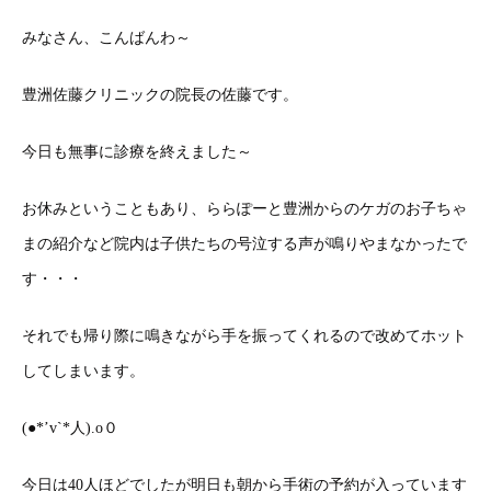
みなさん、こんばんわ～
豊洲佐藤クリニックの院長の佐藤です。
今日も無事に診療を終えました～
お休みということもあり、ららぽーと豊洲からのケガのお子ちゃ
まの紹介など院内は子供たちの号泣する声が鳴りやまなかったで
す・・・
それでも帰り際に鳴きながら手を振ってくれるので改めてホット
してしまいます。
(●*’v`*人).o０
今日は40人ほどでしたが明日も朝から手術の予約が入っています