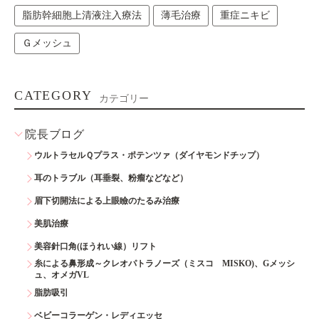
脂肪幹細胞上清液注入療法
薄毛治療
重症ニキビ
Ｇメッシュ
CATEGORY
カテゴリー
院長ブログ
ウルトラセルＱプラス・ポテンツァ（ダイヤモンドチップ）
耳のトラブル（耳垂裂、粉瘤などなど）
眉下切開法による上眼瞼のたるみ治療
美肌治療
美容針口角(ほうれい線）リフト
糸による鼻形成～クレオパトラノーズ（ミスコ MISKO)、Gメッシ
ュ、オメガVL
脂肪吸引
ベビーコラーゲン・レディエッセ