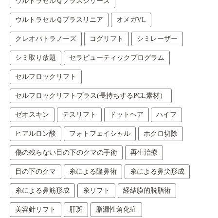
ウルトラセルＱプラスシリーズ
ウルトラセルＱプラスリニア
オメガVL
クレオパトラノーズ
コグリフト
シミレーザー
シミ取り放題
セラピューティックプログラム
セルフロックリフト
セルフロックリフトプラス(長持ちするPCL素材）
ゼオスキン
テスリフト
ドットヘア
ハイフ
ヒアルロン酸
フォトフェイシャル
ホクロ切除
傷の残らない目の下のクマの手術
再生治療
目の下のクマ
糸による隆鼻術
糸による鼻尖形成
糸による鼻筋形成
糸リフト
経結膜的脱脂術
美容針リフト
肝斑
脂漏性角化症