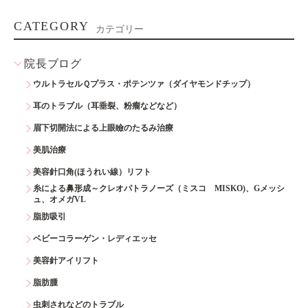
CATEGORY
カテゴリー
院長ブログ
ウルトラセルＱプラス・ポテンツァ（ダイヤモンドチップ）
耳のトラブル（耳垂裂、粉瘤などなど）
眉下切開法による上眼瞼のたるみ治療
美肌治療
美容針口角(ほうれい線）リフト
糸による鼻形成～クレオパトラノーズ（ミスコ MISKO)、Gメッシ
ュ、オメガVL
脂肪吸引
ベビーコラーゲン・レディエッセ
美容針アイリフト
脂肪腫
虫刺されなどのトラブル