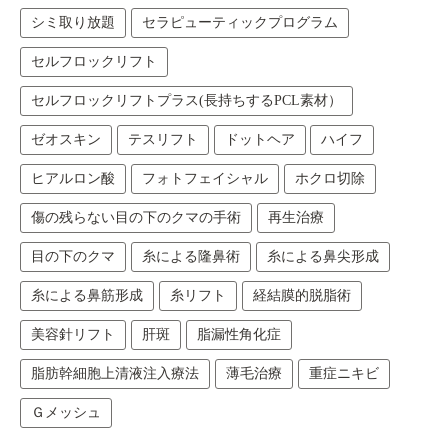
シミ取り放題
セラピューティックプログラム
セルフロックリフト
セルフロックリフトプラス(長持ちするPCL素材）
ゼオスキン
テスリフト
ドットヘア
ハイフ
ヒアルロン酸
フォトフェイシャル
ホクロ切除
傷の残らない目の下のクマの手術
再生治療
目の下のクマ
糸による隆鼻術
糸による鼻尖形成
糸による鼻筋形成
糸リフト
経結膜的脱脂術
美容針リフト
肝斑
脂漏性角化症
脂肪幹細胞上清液注入療法
薄毛治療
重症ニキビ
Ｇメッシュ