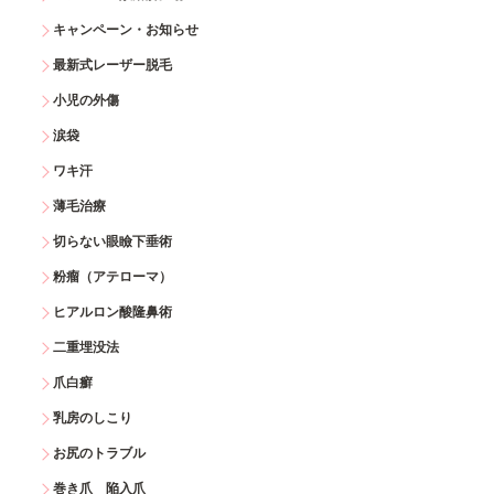
キャンペーン・お知らせ
最新式レーザー脱毛
小児の外傷
涙袋
ワキ汗
薄毛治療
切らない眼瞼下垂術
粉瘤（アテローマ）
ヒアルロン酸隆鼻術
二重埋没法
爪白癬
乳房のしこり
お尻のトラブル
巻き爪 陥入爪