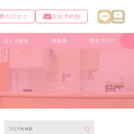
4番出口すぐ
完全予約制
ほくろ除去
料金表
院長ブログ