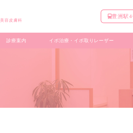
豊洲駅
 美容皮膚科
診療案内
イボ治療・
イボ取りレーザー