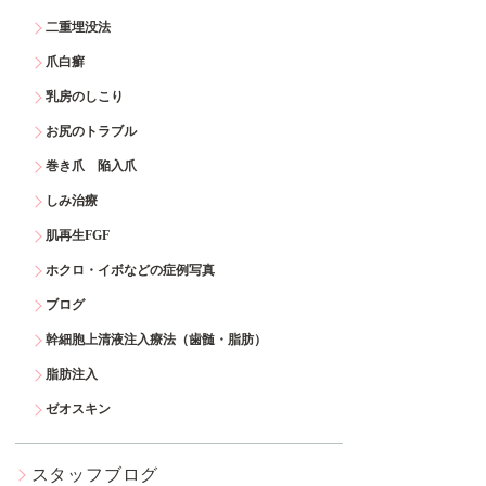
二重埋没法
爪白癬
乳房のしこり
お尻のトラブル
巻き爪 陥入爪
しみ治療
肌再生FGF
ホクロ・イボなどの症例写真
ブログ
幹細胞上清液注入療法（歯髄・脂肪）
脂肪注入
ゼオスキン
スタッフブログ