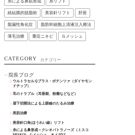
糸による鼻筋形成
糸リフト
経結膜的脱脂術
美容針リフト
肝斑
脂漏性角化症
脂肪幹細胞上清液注入療法
薄毛治療
重症ニキビ
Ｇメッシュ
CATEGORY
カテゴリー
院長ブログ
ウルトラセルＱプラス・ポテンツァ（ダイヤモン
ドチップ）
耳のトラブル（耳垂裂、粉瘤などなど）
眉下切開法による上眼瞼のたるみ治療
美肌治療
美容針口角(ほうれい線）リフト
糸による鼻形成～クレオパトラノーズ（ミスコ
MISKO)、Gメッシュ、オメガVL