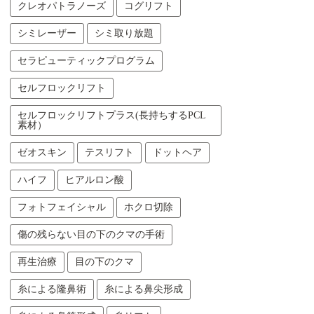
クレオパトラノーズ
コグリフト
シミレーザー
シミ取り放題
セラピューティックプログラム
セルフロックリフト
セルフロックリフトプラス(長持ちするPCL
素材）
ゼオスキン
テスリフト
ドットヘア
ハイフ
ヒアルロン酸
フォトフェイシャル
ホクロ切除
傷の残らない目の下のクマの手術
再生治療
目の下のクマ
糸による隆鼻術
糸による鼻尖形成