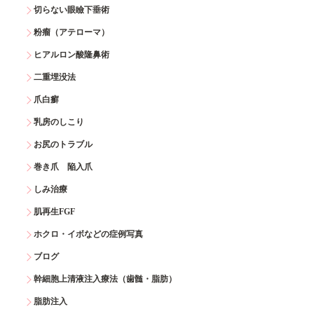
切らない眼瞼下垂術
粉瘤（アテローマ）
ヒアルロン酸隆鼻術
二重埋没法
爪白癬
乳房のしこり
お尻のトラブル
巻き爪 陥入爪
しみ治療
肌再生FGF
ホクロ・イボなどの症例写真
ブログ
幹細胞上清液注入療法（歯髄・脂肪）
脂肪注入