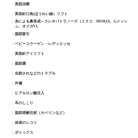
美肌治療
美容針口角(ほうれい線）リフト
糸による鼻形成～クレオパトラノーズ（ミスコ MISKO)、Gメッシ
ュ、オメガVL
脂肪吸引
ベビーコラーゲン・レディエッセ
美容針アイリフト
脂肪腫
虫刺されなどのトラブル
外傷
ヒアルロン酸注入
耳のしこり
脂肪溶解注射（カベリンなど）
体表のシコリ
ボトックス