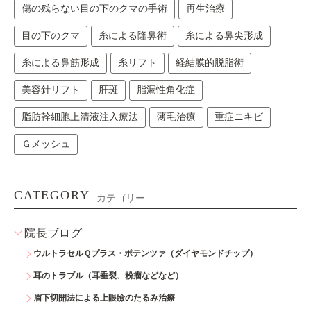
傷の残らない目の下のクマの手術
再生治療
目の下のクマ
糸による隆鼻術
糸による鼻尖形成
糸による鼻筋形成
糸リフト
経結膜的脱脂術
美容針リフト
肝斑
脂漏性角化症
脂肪幹細胞上清液注入療法
薄毛治療
重症ニキビ
Ｇメッシュ
CATEGORY
カテゴリー
院長ブログ
ウルトラセルＱプラス・ポテンツァ（ダイヤモンドチップ）
耳のトラブル（耳垂裂、粉瘤などなど）
眉下切開法による上眼瞼のたるみ治療