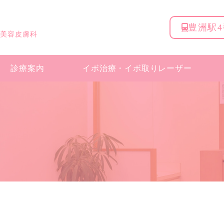
豊洲駅
 美容皮膚科
診療案内
イボ治療・
イボ取りレーザー