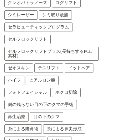
クレオパトラノーズ
コグリフト
シミレーザー
シミ取り放題
セラピューティックプログラム
セルフロックリフト
セルフロックリフトプラス(長持ちするPCL
素材）
ゼオスキン
テスリフト
ドットヘア
ハイフ
ヒアルロン酸
フォトフェイシャル
ホクロ切除
傷の残らない目の下のクマの手術
再生治療
目の下のクマ
糸による隆鼻術
糸による鼻尖形成