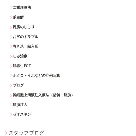
二重埋没法
爪白癬
乳房のしこり
お尻のトラブル
巻き爪 陥入爪
しみ治療
肌再生FGF
ホクロ・イボなどの症例写真
ブログ
幹細胞上清液注入療法（歯髄・脂肪）
脂肪注入
ゼオスキン
スタッフブログ