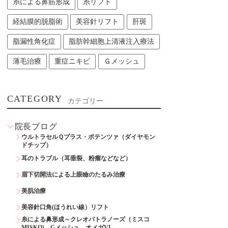
糸による鼻筋形成
糸リフト
経結膜的脱脂術
美容針リフト
肝斑
脂漏性角化症
脂肪幹細胞上清液注入療法
薄毛治療
重症ニキビ
Ｇメッシュ
CATEGORY
カテゴリー
院長ブログ
ウルトラセルＱプラス・ポテンツァ（ダイヤモン
ドチップ）
耳のトラブル（耳垂裂、粉瘤などなど）
眉下切開法による上眼瞼のたるみ治療
美肌治療
美容針口角(ほうれい線）リフト
糸による鼻形成～クレオパトラノーズ（ミスコ
MISKO)、Gメッシュ、オメガVL