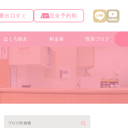
4番出口すぐ
完全予約制
ほくろ除去
料金表
院長ブログ