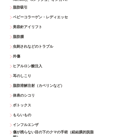
脂肪吸引
ベビーコラーゲン・レディエッセ
美容針アイリフト
脂肪腫
虫刺されなどのトラブル
外傷
ヒアルロン酸注入
耳のしこり
脂肪溶解注射（カベリンなど）
体表のシコリ
ボトックス
もらいもの
インフルエンザ
傷が残らない目の下のクマの手術（経結膜的脱脂
術）