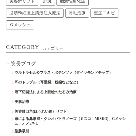
美容針リフト
肝斑
脂漏性角化症
脂肪幹細胞上清液注入療法
薄毛治療
重症ニキビ
Ｇメッシュ
CATEGORY
カテゴリー
院長ブログ
ウルトラセルＱプラス・ポテンツァ（ダイヤモンドチップ）
耳のトラブル（耳垂裂、粉瘤などなど）
眉下切開法による上眼瞼のたるみ治療
美肌治療
美容針口角(ほうれい線）リフト
糸による鼻形成～クレオパトラノーズ（ミスコ MISKO)、Gメッシ
ュ、オメガVL
脂肪吸引