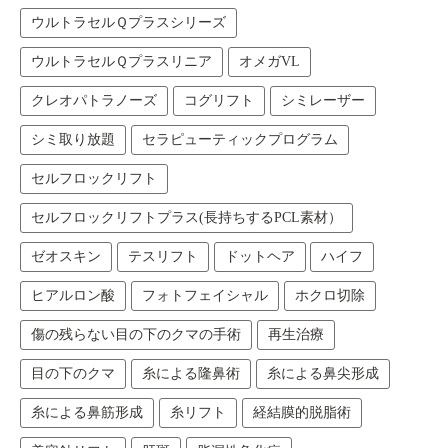
ウルトラセルＱプラスシリーズ
ウルトラセルＱプラスリニア
オメガVL
クレオパトラノーズ
コグリフト
シミレーザー
シミ取り放題
セラピューティックプログラム
セルフロックリフト
セルフロックリフトプラス(長持ちするPCL素材）
ゼオスキン
テスリフト
ドットヘア
ハイフ
ヒアルロン酸
フォトフェイシャル
ホクロ切除
傷の残らない目の下のクマの手術
再生治療
目の下のクマ
糸による隆鼻術
糸による鼻尖形成
糸による鼻筋形成
糸リフト
経結膜的脱脂術