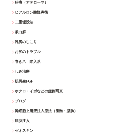
粉瘤（アテローマ）
ヒアルロン酸隆鼻術
二重埋没法
爪白癬
乳房のしこり
お尻のトラブル
巻き爪 陥入爪
しみ治療
肌再生FGF
ホクロ・イボなどの症例写真
ブログ
幹細胞上清液注入療法（歯髄・脂肪）
脂肪注入
ゼオスキン