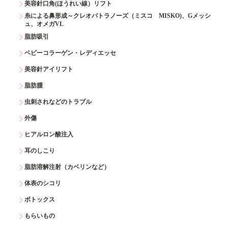
美容針口角(ほうれい線）リフト
糸による鼻形成～クレオパトラノーズ（ミスコ MISKO)、Gメッシ
ュ、オメガVL
脂肪吸引
ベビーコラーゲン・レディエッセ
美容針アイリフト
脂肪腫
虫刺されなどのトラブル
外傷
ヒアルロン酸注入
耳のしこり
脂肪溶解注射（カベリンなど）
体表のシコリ
ボトックス
もらいもの