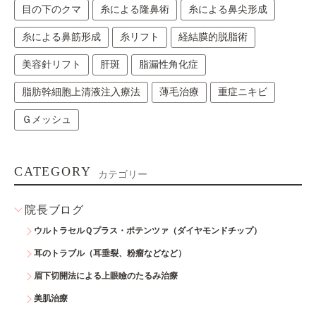
目の下のクマ
糸による隆鼻術
糸による鼻尖形成
糸による鼻筋形成
糸リフト
経結膜的脱脂術
美容針リフト
肝斑
脂漏性角化症
脂肪幹細胞上清液注入療法
薄毛治療
重症ニキビ
Ｇメッシュ
CATEGORY
カテゴリー
院長ブログ
ウルトラセルＱプラス・ポテンツァ（ダイヤモンドチップ）
耳のトラブル（耳垂裂、粉瘤などなど）
眉下切開法による上眼瞼のたるみ治療
美肌治療