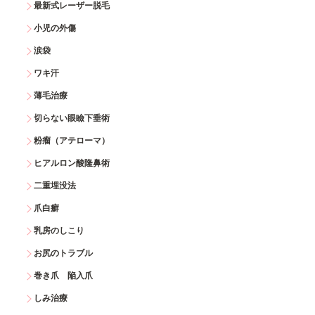
最新式レーザー脱毛
小児の外傷
涙袋
ワキ汗
薄毛治療
切らない眼瞼下垂術
粉瘤（アテローマ）
ヒアルロン酸隆鼻術
二重埋没法
爪白癬
乳房のしこり
お尻のトラブル
巻き爪 陥入爪
しみ治療