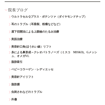
院長ブログ
ウルトラセルＱプラス・ポテンツァ（ダイヤモンドチップ）
耳のトラブル（耳垂裂、粉瘤などなど）
眉下切開法による上眼瞼のたるみ治療
美肌治療
美容針口角(ほうれい線）リフト
糸による鼻形成～クレオパトラノーズ（ミスコ MISKO)、Gメッシ
ュ、オメガVL
脂肪吸引
ベビーコラーゲン・レディエッセ
美容針アイリフト
脂肪腫
虫刺されなどのトラブル
外傷