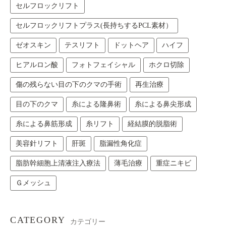
セルフロックリフト
セルフロックリフトプラス(長持ちするPCL素材）
ゼオスキン
テスリフト
ドットヘア
ハイフ
ヒアルロン酸
フォトフェイシャル
ホクロ切除
傷の残らない目の下のクマの手術
再生治療
目の下のクマ
糸による隆鼻術
糸による鼻尖形成
糸による鼻筋形成
糸リフト
経結膜的脱脂術
美容針リフト
肝斑
脂漏性角化症
脂肪幹細胞上清液注入療法
薄毛治療
重症ニキビ
Ｇメッシュ
CATEGORY
カテゴリー