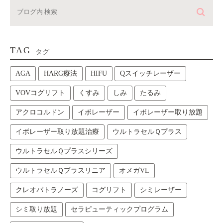
TAG
タグ
AGA
HARG療法
HIFU
Qスイッチレーザー
VOVコグリフト
くすみ
しみ
たるみ
アクロコルドン
イボレーザー
イボレーザー取り放題
イボレーザー取り放題治療
ウルトラセルＱプラス
ウルトラセルＱプラスシリーズ
ウルトラセルＱプラスリニア
オメガVL
クレオパトラノーズ
コグリフト
シミレーザー
シミ取り放題
セラピューティックプログラム