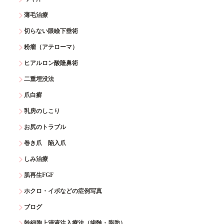
薄毛治療
切らない眼瞼下垂術
粉瘤（アテローマ）
ヒアルロン酸隆鼻術
二重埋没法
爪白癬
乳房のしこり
お尻のトラブル
巻き爪 陥入爪
しみ治療
肌再生FGF
ホクロ・イボなどの症例写真
ブログ
幹細胞上清液注入療法（歯髄・脂肪）