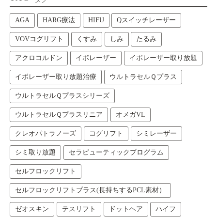
AGA
HARG療法
HIFU
Qスイッチレーザー
VOVコグリフト
くすみ
しみ
たるみ
アクロコルドン
イボレーザー
イボレーザー取り放題
イボレーザー取り放題治療
ウルトラセルＱプラス
ウルトラセルＱプラスシリーズ
ウルトラセルＱプラスリニア
オメガVL
クレオパトラノーズ
コグリフト
シミレーザー
シミ取り放題
セラピューティックプログラム
セルフロックリフト
セルフロックリフトプラス(長持ちするPCL素材）
ゼオスキン
テスリフト
ドットヘア
ハイフ