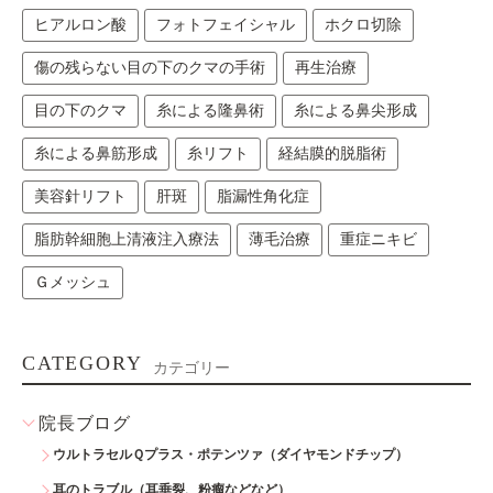
ヒアルロン酸
フォトフェイシャル
ホクロ切除
傷の残らない目の下のクマの手術
再生治療
目の下のクマ
糸による隆鼻術
糸による鼻尖形成
糸による鼻筋形成
糸リフト
経結膜的脱脂術
美容針リフト
肝斑
脂漏性角化症
脂肪幹細胞上清液注入療法
薄毛治療
重症ニキビ
Ｇメッシュ
CATEGORY
カテゴリー
院長ブログ
ウルトラセルＱプラス・ポテンツァ（ダイヤモンドチップ）
耳のトラブル（耳垂裂、粉瘤などなど）