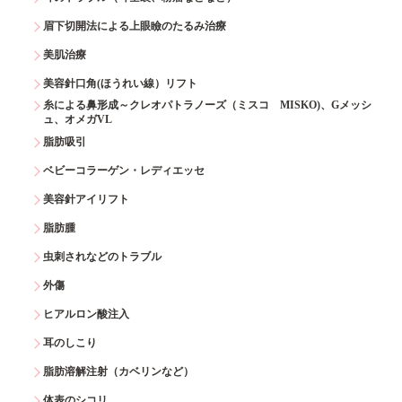
眉下切開法による上眼瞼のたるみ治療
美肌治療
美容針口角(ほうれい線）リフト
糸による鼻形成～クレオパトラノーズ（ミスコ MISKO)、Gメッシ
ュ、オメガVL
脂肪吸引
ベビーコラーゲン・レディエッセ
美容針アイリフト
脂肪腫
虫刺されなどのトラブル
外傷
ヒアルロン酸注入
耳のしこり
脂肪溶解注射（カベリンなど）
体表のシコリ