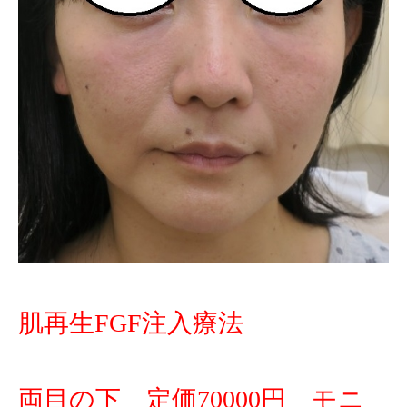
肌再生FGF注入療法
両目の下 定価70000円 モニ