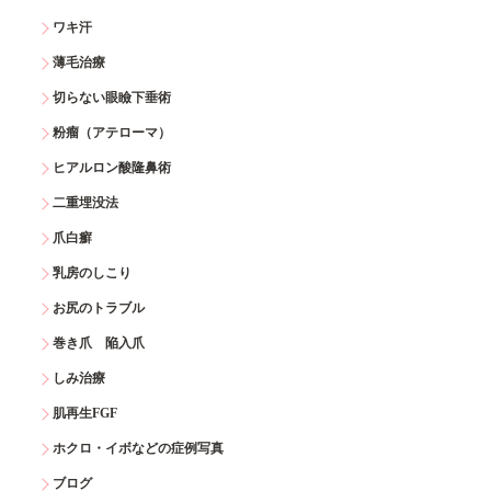
ワキ汗
薄毛治療
切らない眼瞼下垂術
粉瘤（アテローマ）
ヒアルロン酸隆鼻術
二重埋没法
爪白癬
乳房のしこり
お尻のトラブル
巻き爪 陥入爪
しみ治療
肌再生FGF
ホクロ・イボなどの症例写真
ブログ