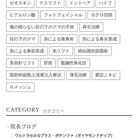
ゼオスキン
テスリフト
ドットヘア
ハイフ
ヒアルロン酸
フォトフェイシャル
ホクロ切除
傷の残らない目の下のクマの手術
再生治療
目の下のクマ
糸による隆鼻術
糸による鼻尖形成
糸による鼻筋形成
糸リフト
経結膜的脱脂術
美容針リフト
肝斑
脂漏性角化症
脂肪幹細胞上清液注入療法
薄毛治療
重症ニキビ
Ｇメッシュ
CATEGORY
カテゴリー
院長ブログ
ウルトラセルＱプラス・ポテンツァ（ダイヤモンドチップ）