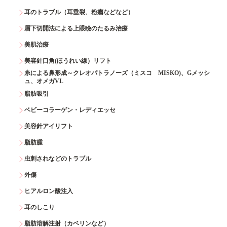
耳のトラブル（耳垂裂、粉瘤などなど）
眉下切開法による上眼瞼のたるみ治療
美肌治療
美容針口角(ほうれい線）リフト
糸による鼻形成～クレオパトラノーズ（ミスコ MISKO)、Gメッシ
ュ、オメガVL
脂肪吸引
ベビーコラーゲン・レディエッセ
美容針アイリフト
脂肪腫
虫刺されなどのトラブル
外傷
ヒアルロン酸注入
耳のしこり
脂肪溶解注射（カベリンなど）