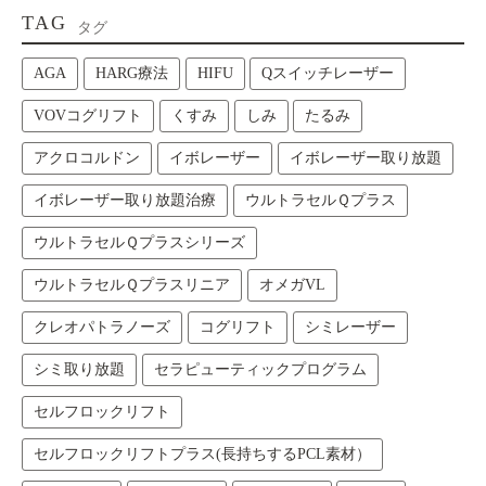
TAG
タグ
AGA
HARG療法
HIFU
Qスイッチレーザー
VOVコグリフト
くすみ
しみ
たるみ
アクロコルドン
イボレーザー
イボレーザー取り放題
イボレーザー取り放題治療
ウルトラセルＱプラス
ウルトラセルＱプラスシリーズ
ウルトラセルＱプラスリニア
オメガVL
クレオパトラノーズ
コグリフト
シミレーザー
シミ取り放題
セラピューティックプログラム
セルフロックリフト
セルフロックリフトプラス(長持ちするPCL素材）