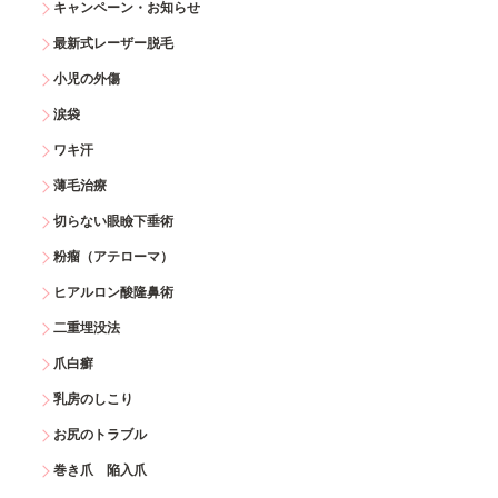
キャンペーン・お知らせ
最新式レーザー脱毛
小児の外傷
涙袋
ワキ汗
薄毛治療
切らない眼瞼下垂術
粉瘤（アテローマ）
ヒアルロン酸隆鼻術
二重埋没法
爪白癬
乳房のしこり
お尻のトラブル
巻き爪 陥入爪