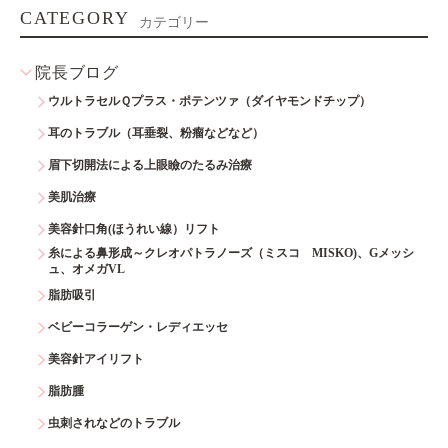
CATEGORY
カテゴリー
院長ブログ
ウルトラセルＱプラス・ポテンツァ（ダイヤモンドチップ）
耳のトラブル（耳垂裂、粉瘤などなど）
眉下切開法による上眼瞼のたるみ治療
美肌治療
美容針口角(ほうれい線）リフト
糸による鼻形成～クレオパトラノーズ（ミスコ MISKO)、Gメッシ
ュ、オメガVL
脂肪吸引
ベビーコラーゲン・レディエッセ
美容針アイリフト
脂肪腫
虫刺されなどのトラブル