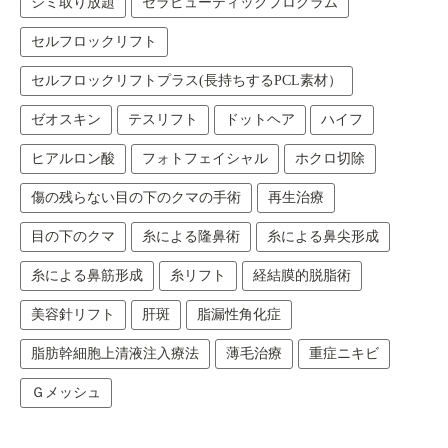
シミ取り放題
セラピューティックプログラム
セルフロックリフト
セルフロックリフトプラス(長持ちするPCL素材）
ゼオスキン
テスリフト
ドットヘア
ハイフ
ヒアルロン酸
フォトフェイシャル
ホクロ切除
傷の残らない目の下のクマの手術
再生治療
目の下のクマ
糸による隆鼻術
糸による鼻尖形成
糸による鼻筋形成
糸リフト
経結膜的脱脂術
美容針リフト
肝斑
脂漏性角化症
脂肪幹細胞上清液注入療法
薄毛治療
重症ニキビ
Ｇメッシュ