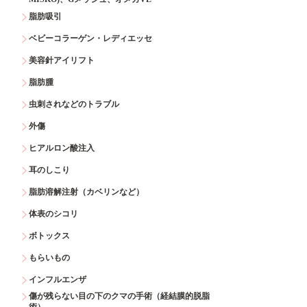
脂肪吸引
ベビーコラーゲン・レディエッセ
美容針アイリフト
脂肪腫
虫刺されなどのトラブル
外傷
ヒアルロン酸注入
耳のしこり
脂肪溶解注射（カベリンなど）
体表のシコリ
ボトックス
もらいもの
インフルエンザ
傷が残らない目の下のクマの手術（経結膜的脱脂
術）