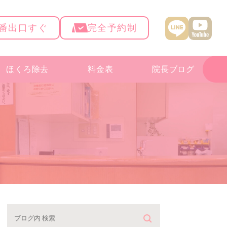
4番出口すぐ
完全予約制
ほくろ除去
料金表
院長ブログ