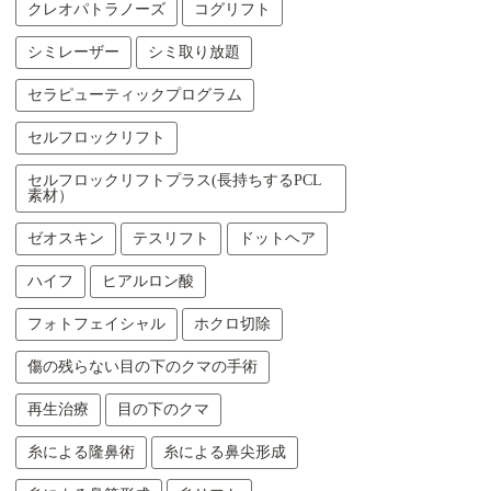
クレオパトラノーズ
コグリフト
シミレーザー
シミ取り放題
セラピューティックプログラム
セルフロックリフト
セルフロックリフトプラス(長持ちするPCL
素材）
ゼオスキン
テスリフト
ドットヘア
ハイフ
ヒアルロン酸
フォトフェイシャル
ホクロ切除
傷の残らない目の下のクマの手術
再生治療
目の下のクマ
糸による隆鼻術
糸による鼻尖形成