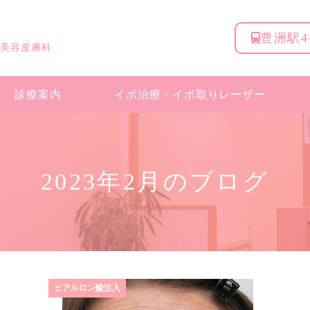
豊洲駅
 美容皮膚科
診療案内
イボ治療・
イボ取りレーザー
2023年2月のブログ
ヒアルロン酸注入