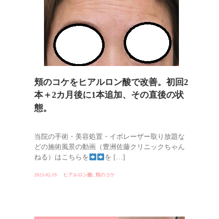
頬のコケをヒアルロン酸で改善。初回2
本＋2カ月後に1本追加、その直後の状
態。
当院の手術・美容処置・イボレーザー取り放題な
どの施術風景の動画（豊洲佐藤クリニックちゃん
ねる）はこちらを
を […]
2023.02.19
ヒアルロン酸
,
頬のコケ