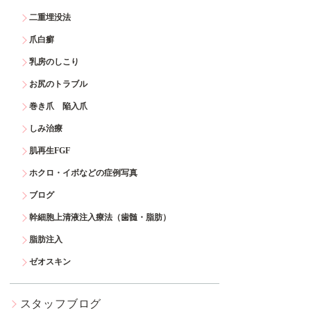
二重埋没法
爪白癬
乳房のしこり
お尻のトラブル
巻き爪 陥入爪
しみ治療
肌再生FGF
ホクロ・イボなどの症例写真
ブログ
幹細胞上清液注入療法（歯髄・脂肪）
脂肪注入
ゼオスキン
スタッフブログ