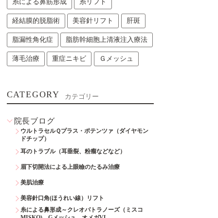
糸による鼻筋形成
糸リフト
経結膜的脱脂術
美容針リフト
肝斑
脂漏性角化症
脂肪幹細胞上清液注入療法
薄毛治療
重症ニキビ
Ｇメッシュ
CATEGORY
カテゴリー
院長ブログ
ウルトラセルＱプラス・ポテンツァ（ダイヤモン
ドチップ）
耳のトラブル（耳垂裂、粉瘤などなど）
眉下切開法による上眼瞼のたるみ治療
美肌治療
美容針口角(ほうれい線）リフト
糸による鼻形成～クレオパトラノーズ（ミスコ
MISKO)、Gメッシュ、オメガVL