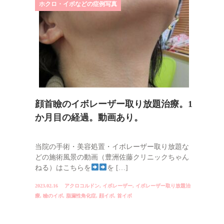
ホクロ・イボなどの症例写真
顔首瞼のイボレーザー取り放題治療。1
か月目の経過。動画あり。
当院の手術・美容処置・イボレーザー取り放題な
どの施術風景の動画（豊洲佐藤クリニックちゃん
ねる）はこちらを
を […]
2023.02.16
アクロコルドン
,
イボレーザー
,
イボレーザー取り放題治
療
,
瞼のイボ
,
脂漏性角化症
,
顔イボ
,
首イボ