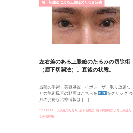
眉下切開法による上眼瞼のたるみ治療
左右差のある上眼瞼のたるみの切除術
（眉下切開法）。直後の状態。
当院の手術・美容処置・イボレーザー取り放題な
どの施術風景の動画はこちらを
をクリック 今
月のお得な治療情報は […]
2023.02.19
上眼瞼のたるみ
,
眉下切開法
,
眉下切開法による上眼瞼た
るみ切除術