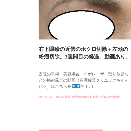
右下眼瞼の近傍のホクロ切除＋左頬の
粉瘤切除。3週間目の経過。動画あり。
当院の手術・美容処置・イボレーザー取り放題な
どの施術風景の動画（豊洲佐藤クリニックちゃん
ねる）はこちらを
を […]
2023.02.20
ホクロ切除
,
瞼近傍のホクロ切除
,
粉瘤
,
頬の粉瘤