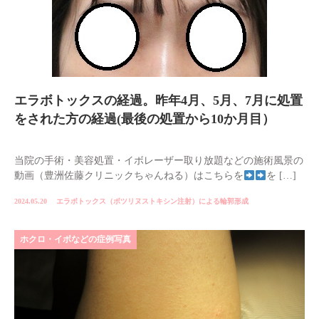
エラボトックスの経過。昨年4月、5月、7月に処置
をされた方の経過(最後の処置から10か月目）
当院の手術・美容処置・イボレーザー取り放題などの施術風景の
動画（豊洲佐藤クリニックちゃんねる）はこちらを
を […]
2024.05.20
エラボトックス（ボツリヌストキシン注射）による輪郭形成
ホクロ・イボなどの症例写真