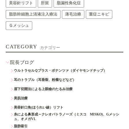
美容針リフト
肝斑
脂漏性角化症
脂肪幹細胞上清液注入療法
薄毛治療
重症ニキビ
Ｇメッシュ
CATEGORY
カテゴリー
院長ブログ
ウルトラセルＱプラス・ポテンツァ（ダイヤモンドチップ）
耳のトラブル（耳垂裂、粉瘤などなど）
眉下切開法による上眼瞼のたるみ治療
美肌治療
美容針口角(ほうれい線）リフト
糸による鼻形成～クレオパトラノーズ（ミスコ MISKO)、Gメッシ
ュ、オメガVL
脂肪吸引