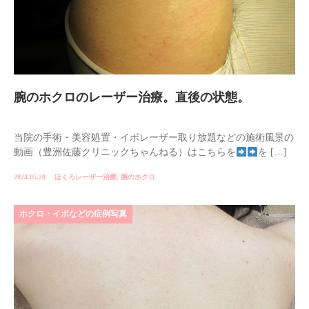
腕のホクロのレーザー治療。直後の状態。
当院の手術・美容処置・イボレーザー取り放題などの施術風景の
動画（豊洲佐藤クリニックちゃんねる）はこちらを
を […]
2024.05.20
ほくろレーザー治療
,
腕のホクロ
ホクロ・イボなどの症例写真