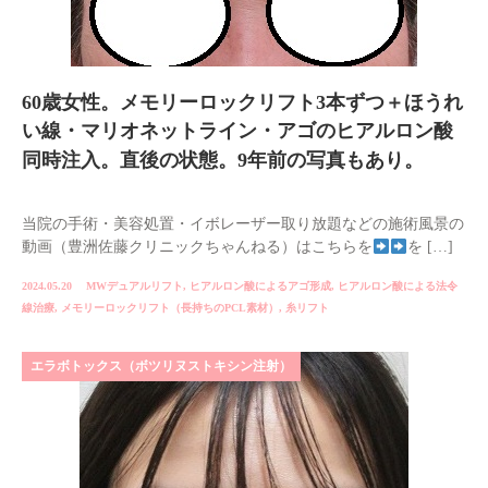
60歳女性。メモリーロックリフト3本ずつ＋ほうれ
い線・マリオネットライン・アゴのヒアルロン酸
同時注入。直後の状態。9年前の写真もあり。
当院の手術・美容処置・イボレーザー取り放題などの施術風景の
動画（豊洲佐藤クリニックちゃんねる）はこちらを
を […]
2024.05.20
MWデュアルリフト
,
ヒアルロン酸によるアゴ形成
,
ヒアルロン酸による法令
線治療
,
メモリーロックリフト（長持ちのPCL素材）
,
糸リフト
エラボトックス（ボツリヌストキシン注射）