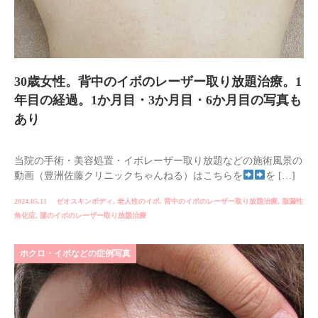
30歳女性。背中のイボのレーザー取り放題治療。1
年目の経過。1か月目・3か月目・6か月目の写真も
あり
当院の手術・美容処置・イボレーザー取り放題などの施術風景の
動画（豊洲佐藤クリニックちゃんねる）はこちらを
を […]
2024.05.11
ゼオスキンボディ
,
老人性のイボ
,
背中のイボのレーザー取り放題治療
,
脂漏性
角化症
,
腰のイボのレーザー取り放題治療
ホクロ・イボなどの症例写真