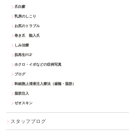
爪白癬
乳房のしこり
お尻のトラブル
巻き爪 陥入爪
しみ治療
肌再生FGF
ホクロ・イボなどの症例写真
ブログ
幹細胞上清液注入療法（歯髄・脂肪）
脂肪注入
ゼオスキン
スタッフブログ