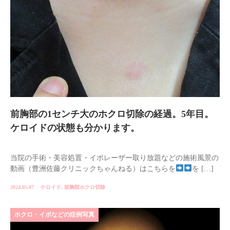
前胸部の1センチ大のホクロ切除の経過。5年目。
ケロイドの状態も分かります。
当院の手術・美容処置・イボレーザー取り放題などの施術風景の
動画（豊洲佐藤クリニックちゃんねる）はこちらを
を […]
2024.05.07
ケロイド
,
前胸部ホクロ切除
ホクロ・イボなどの症例写真