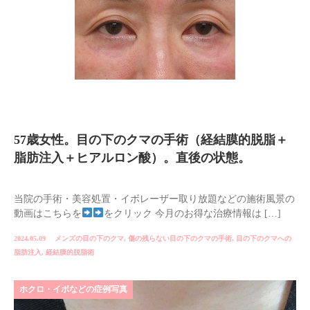
57歳女性。目の下のクマの手術（経結膜的脱脂＋
脂肪注入＋ヒアルロン酸）。直後の状態。
当院の手術・美容処置・イボレーザー取り放題などの施術風景の
動画はこちらを
をクリック 今月のお得な治療情報は […]
2024.05.09
メンズの目の下のクマ
,
傷の残らない目の下のクマの手術
,
目の下のクマへの
脂肪注入
,
経結膜的脱脂術
ホクロ・イボなどの症例写真