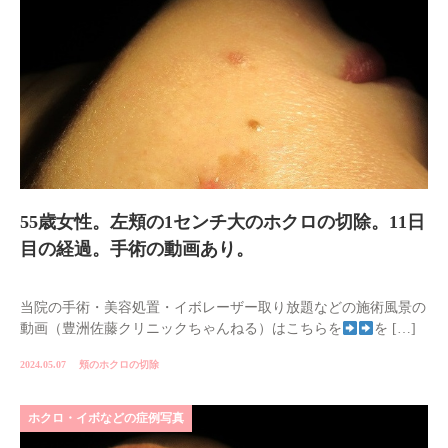
55歳女性。左頬の1センチ大のホクロの切除。11日
目の経過。手術の動画あり。
当院の手術・美容処置・イボレーザー取り放題などの施術風景の
動画（豊洲佐藤クリニックちゃんねる）はこちらを
を […]
2024.05.07
頬のホクロの切除
ホクロ・イボなどの症例写真