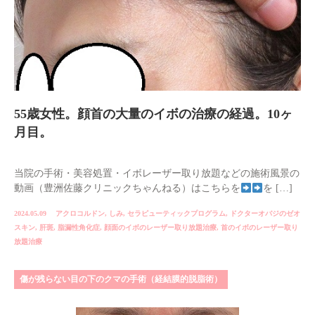
55歳女性。顔首の大量のイボの治療の経過。10ヶ
月目。
当院の手術・美容処置・イボレーザー取り放題などの施術風景の
動画（豊洲佐藤クリニックちゃんねる）はこちらを
を […]
2024.05.09
アクロコルドン
,
しみ
,
セラピューティックプログラム
,
ドクターオバジのゼオ
スキン
,
肝斑
,
脂漏性角化症
,
顔面のイボのレーザー取り放題治療
,
首のイボのレーザー取り
放題治療
傷が残らない目の下のクマの手術（経結膜的脱脂術）