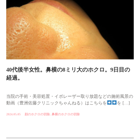
40代後半女性。鼻横の8ミリ大のホクロ。9日目の
経過。
当院の手術・美容処置・イボレーザー取り放題などの施術風景の
動画（豊洲佐藤クリニックちゃんねる）はこちらを
を […]
2024.05.05
顔のホクロの切除
,
鼻横のホクロの切除