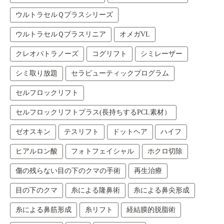
ウルトラセルＱプラスシリーズ
ウルトラセルＱプラスリニア
オメガVL
クレオパトラノーズ
コグリフト
シミレーザー
シミ取り放題
セラピューティックプログラム
セルフロックリフト
セルフロックリフトプラス(長持ちするPCL素材）
ゼオスキン
テスリフト
ドットヘア
ハイフ
ヒアルロン酸
フォトフェイシャル
ホクロ切除
傷の残らない目の下のクマの手術
再生治療
目の下のクマ
糸による隆鼻術
糸による鼻尖形成
糸による鼻筋形成
糸リフト
経結膜的脱脂術