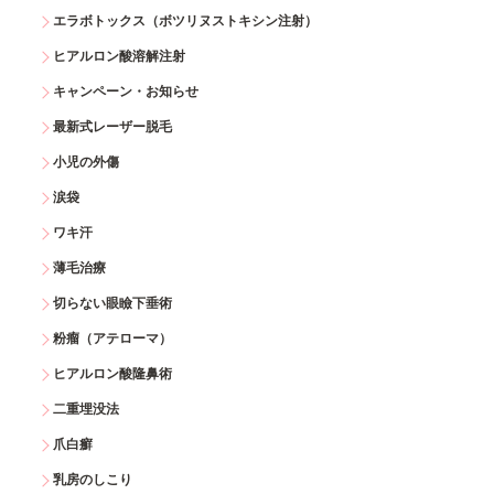
エラボトックス（ボツリヌストキシン注射）
ヒアルロン酸溶解注射
キャンペーン・お知らせ
最新式レーザー脱毛
小児の外傷
涙袋
ワキ汗
薄毛治療
切らない眼瞼下垂術
粉瘤（アテローマ）
ヒアルロン酸隆鼻術
二重埋没法
爪白癬
乳房のしこり