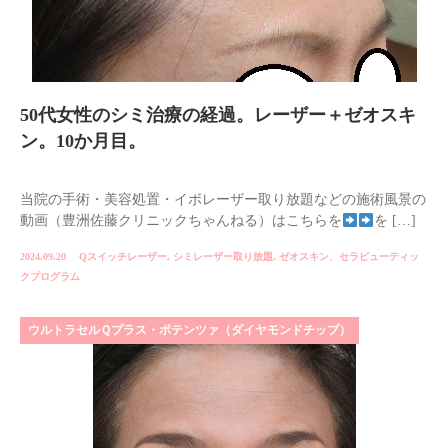
50代女性のシミ治療の経過。レーザー＋ゼオスキ
ン。10か月目。
当院の手術・美容処置・イボレーザー取り放題などの施術風景の
動画（豊洲佐藤クリニックちゃんねる）はこちらを
を […]
2024.09.20
Qスイッチレーザー
,
シミレーザー取り放題
,
ゼオスキン、セラピューティッ
クプログラム
ウルトラセルＱプラス・ポテンツァ（ダイヤモンドチップ）