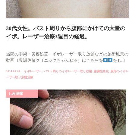
30代女性。バスト周りから腹部にかけての大量の
イボ。レーザー治療3週目の経過。
当院の手術・美容処置・イボレーザー取り放題などの施術風景の
動画（豊洲佐藤クリニックちゃんねる）はこちらを
を […]
2024.09.20
イボレーザー
,
バスト周りのイボレーザー取り放題
,
脂漏性角化
,
腹部のイボレ
ーザー取り放題治療
しみ治療