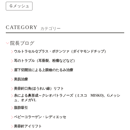
Ｇメッシュ
CATEGORY
カテゴリー
院長ブログ
ウルトラセルＱプラス・ポテンツァ（ダイヤモンドチップ）
耳のトラブル（耳垂裂、粉瘤などなど）
眉下切開法による上眼瞼のたるみ治療
美肌治療
美容針口角(ほうれい線）リフト
糸による鼻形成～クレオパトラノーズ（ミスコ MISKO)、Gメッシ
ュ、オメガVL
脂肪吸引
ベビーコラーゲン・レディエッセ
美容針アイリフト