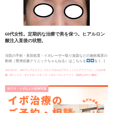
60代女性。定期的な治療で美を保つ。ヒアルロン
酸注入直後の状態。
当院の手術・美容処置・イボレーザー取り放題などの施術風景の
動画（豊洲佐藤クリニックちゃんねる）はこちらを
を […]
2024.09.19
MWデュアルリフト
,
ウルトラセルQプラス（＋リニアファーム）
,
たるみ治
療
,
ポテンツァ・ダイヤモンドチップ
,
メモリーロックリフト（長持ちのPCL素材）
ホクロ・イボなどの症例写真