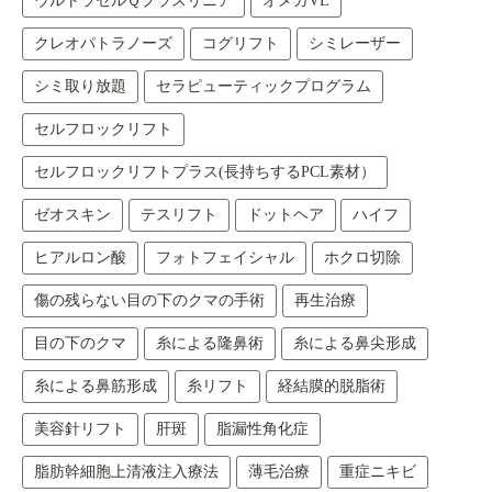
ウルトラセルＱプラスリニア
オメガVL
クレオパトラノーズ
コグリフト
シミレーザー
シミ取り放題
セラピューティックプログラム
セルフロックリフト
セルフロックリフトプラス(長持ちするPCL素材）
ゼオスキン
テスリフト
ドットヘア
ハイフ
ヒアルロン酸
フォトフェイシャル
ホクロ切除
傷の残らない目の下のクマの手術
再生治療
目の下のクマ
糸による隆鼻術
糸による鼻尖形成
糸による鼻筋形成
糸リフト
経結膜的脱脂術
美容針リフト
肝斑
脂漏性角化症
脂肪幹細胞上清液注入療法
薄毛治療
重症ニキビ