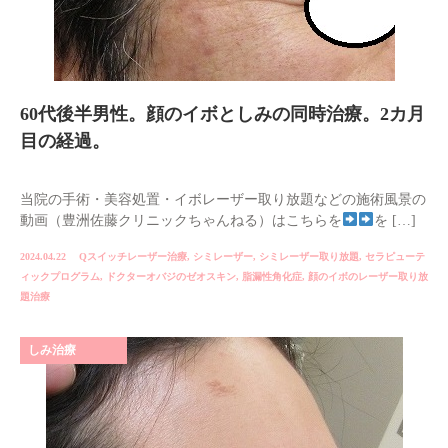
60代後半男性。顔のイボとしみの同時治療。2カ月
目の経過。
当院の手術・美容処置・イボレーザー取り放題などの施術風景の
動画（豊洲佐藤クリニックちゃんねる）はこちらを
を […]
2024.04.22
Qスイッチレーザー治療
,
シミレーザー
,
シミレーザー取り放題
,
セラピューテ
ィックプログラム
,
ドクターオバジのゼオスキン
,
脂漏性角化症
,
顔のイボのレーザー取り放
題治療
しみ治療