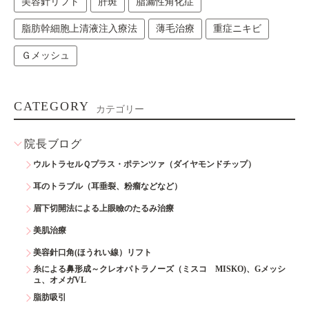
美容針リフト
肝斑
脂漏性角化症
脂肪幹細胞上清液注入療法
薄毛治療
重症ニキビ
Ｇメッシュ
CATEGORY
カテゴリー
院長ブログ
ウルトラセルＱプラス・ポテンツァ（ダイヤモンドチップ）
耳のトラブル（耳垂裂、粉瘤などなど）
眉下切開法による上眼瞼のたるみ治療
美肌治療
美容針口角(ほうれい線）リフト
糸による鼻形成～クレオパトラノーズ（ミスコ MISKO)、Gメッシ
ュ、オメガVL
脂肪吸引