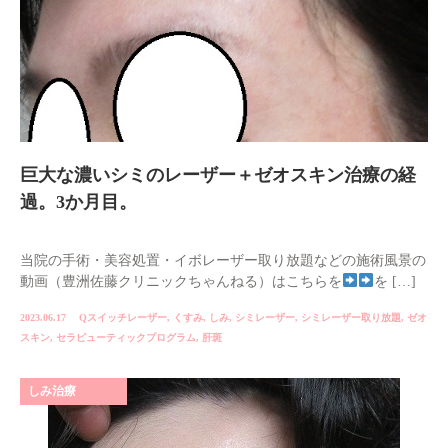
巨大な濃いシミのレーザー＋ゼオスキン治療の経
過。3か月目。
当院の手術・美容処置・イボレーザー取り放題などの施術風景の
動画（豊洲佐藤クリニックちゃんねる）はこちらを
を […]
2023.06.17
Qスイッチレーザー
,
くすみ
,
しみ
,
シミレーザー
,
シミレーザー取り放題
,
ゼオ
スキン
,
セラピューティックプログラム
,
肝斑
しみ治療