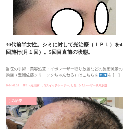
30代前半女性。シミに対して光治療（ＩＰＬ）を4
回施行(月１回）。5回目直前の状態。
当院の手術・美容処置・イボレーザー取り放題などの施術風景の
動画（豊洲佐藤クリニックちゃんねる）はこちらを
を […]
2024.02.20
IPL（光治療）
,
Qスイッチレーザー
,
しみ
,
シミレーザー取り放題
しみ治療