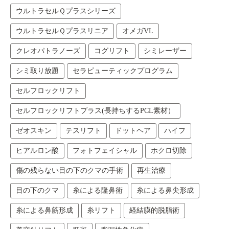
ウルトラセルＱプラスシリーズ
ウルトラセルＱプラスリニア
オメガVL
クレオパトラノーズ
コグリフト
シミレーザー
シミ取り放題
セラピューティックプログラム
セルフロックリフト
セルフロックリフトプラス(長持ちするPCL素材）
ゼオスキン
テスリフト
ドットヘア
ハイフ
ヒアルロン酸
フォトフェイシャル
ホクロ切除
傷の残らない目の下のクマの手術
再生治療
目の下のクマ
糸による隆鼻術
糸による鼻尖形成
糸による鼻筋形成
糸リフト
経結膜的脱脂術