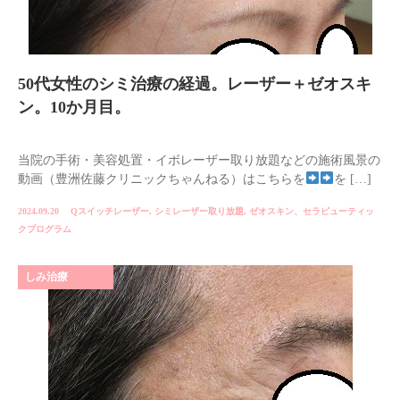
50代女性のシミ治療の経過。レーザー＋ゼオスキ
ン。10か月目。
当院の手術・美容処置・イボレーザー取り放題などの施術風景の
動画（豊洲佐藤クリニックちゃんねる）はこちらを
を […]
2024.09.20
Qスイッチレーザー
,
シミレーザー取り放題
,
ゼオスキン、セラピューティッ
クプログラム
しみ治療