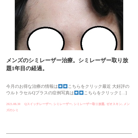
メンズのシミレーザー治療。シミレーザー取り放
題1年目の経過。
今月のお得な治療の情報は
こちらをクリック最近 大好評の
ウルトラセルQプラスの症例写真は
こちらをクリック […]
2021.08.30
Qスイッチレーザー
,
シミレーザー
,
シミレーザー取り放題
,
ゼオスキン
,
メン
ズのシミ