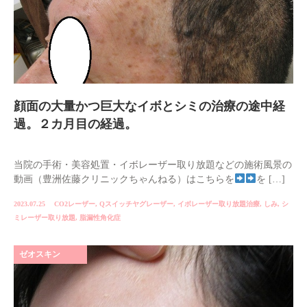
顔面の大量かつ巨大なイボとシミの治療の途中経
過。２カ月目の経過。
当院の手術・美容処置・イボレーザー取り放題などの施術風景の
動画（豊洲佐藤クリニックちゃんねる）はこちらを
を […]
2023.07.25
CO2レーザー
,
Qスイッチヤグレーザー
,
イボレーザー取り放題治療
,
しみ
,
シ
ミレーザー取り放題
,
脂漏性角化症
ゼオスキン