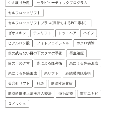
シミ取り放題
セラピューティックプログラム
セルフロックリフト
セルフロックリフトプラス(長持ちするPCL素材）
ゼオスキン
テスリフト
ドットヘア
ハイフ
ヒアルロン酸
フォトフェイシャル
ホクロ切除
傷の残らない目の下のクマの手術
再生治療
目の下のクマ
糸による隆鼻術
糸による鼻尖形成
糸による鼻筋形成
糸リフト
経結膜的脱脂術
美容針リフト
肝斑
脂漏性角化症
脂肪幹細胞上清液注入療法
薄毛治療
重症ニキビ
Ｇメッシュ