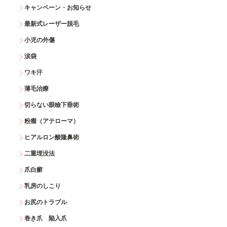
キャンペーン・お知らせ
最新式レーザー脱毛
小児の外傷
涙袋
ワキ汗
薄毛治療
切らない眼瞼下垂術
粉瘤（アテローマ）
ヒアルロン酸隆鼻術
二重埋没法
爪白癬
乳房のしこり
お尻のトラブル
巻き爪 陥入爪