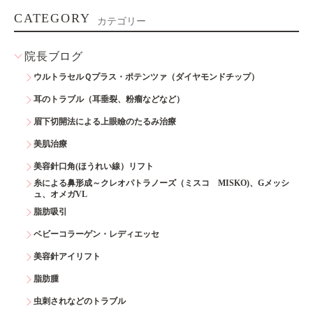
CATEGORY
カテゴリー
院長ブログ
ウルトラセルＱプラス・ポテンツァ（ダイヤモンドチップ）
耳のトラブル（耳垂裂、粉瘤などなど）
眉下切開法による上眼瞼のたるみ治療
美肌治療
美容針口角(ほうれい線）リフト
糸による鼻形成～クレオパトラノーズ（ミスコ MISKO)、Gメッシ
ュ、オメガVL
脂肪吸引
ベビーコラーゲン・レディエッセ
美容針アイリフト
脂肪腫
虫刺されなどのトラブル