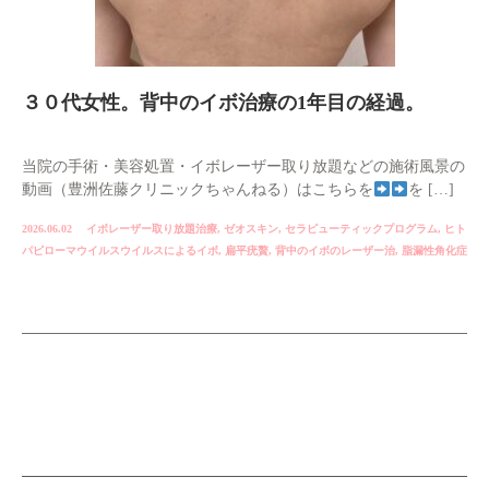
３０代女性。背中のイボ治療の1年目の経過。
当院の手術・美容処置・イボレーザー取り放題などの施術風景の
動画（豊洲佐藤クリニックちゃんねる）はこちらを
を […]
2026.06.02
イボレーザー取り放題治療
,
ゼオスキン
,
セラピューティックプログラム
,
ヒト
パピローマウイルスウイルスによるイボ
,
扁平疣贅
,
背中のイボのレーザー治
,
脂漏性角化症