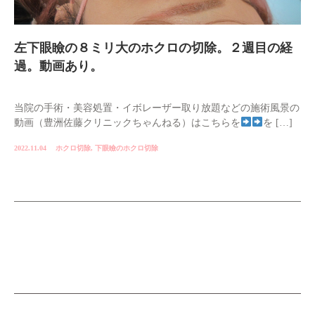
左下眼瞼の８ミリ大のホクロの切除。２週目の経
過。動画あり。
当院の手術・美容処置・イボレーザー取り放題などの施術風景の
動画（豊洲佐藤クリニックちゃんねる）はこちらを
を […]
2022.11.04
ホクロ切除
,
下眼瞼のホクロ切除