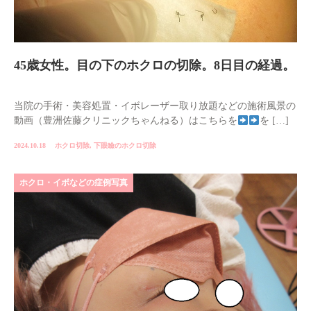
45歳女性。目の下のホクロの切除。8日目の経過。
当院の手術・美容処置・イボレーザー取り放題などの施術風景の
動画（豊洲佐藤クリニックちゃんねる）はこちらを
を […]
2024.10.18
ホクロ切除
,
下眼瞼のホクロ切除
ホクロ・イボなどの症例写真