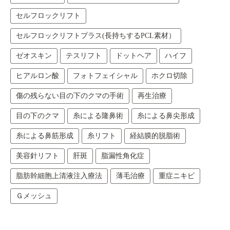
セルフロックリフト
セルフロックリフトプラス(長持ちするPCL素材）
ゼオスキン
テスリフト
ドットヘア
ハイフ
ヒアルロン酸
フォトフェイシャル
ホクロ切除
傷の残らない目の下のクマの手術
再生治療
目の下のクマ
糸による隆鼻術
糸による鼻尖形成
糸による鼻筋形成
糸リフト
経結膜的脱脂術
美容針リフト
肝斑
脂漏性角化症
脂肪幹細胞上清液注入療法
薄毛治療
重症ニキビ
Ｇメッシュ