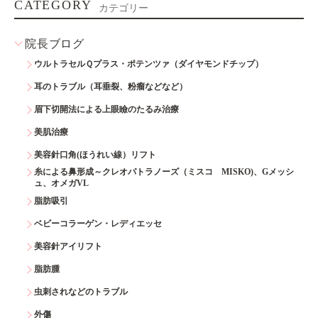
CATEGORY
カテゴリー
院長ブログ
ウルトラセルＱプラス・ポテンツァ（ダイヤモンドチップ）
耳のトラブル（耳垂裂、粉瘤などなど）
眉下切開法による上眼瞼のたるみ治療
美肌治療
美容針口角(ほうれい線）リフト
糸による鼻形成～クレオパトラノーズ（ミスコ MISKO)、Gメッシ
ュ、オメガVL
脂肪吸引
ベビーコラーゲン・レディエッセ
美容針アイリフト
脂肪腫
虫刺されなどのトラブル
外傷