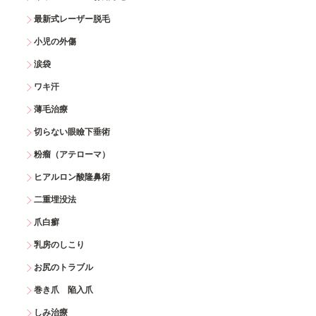
最新式レーザー脱毛
小児の外傷
涙袋
ワキ汗
薄毛治療
切らない眼瞼下垂術
粉瘤（アテローマ）
ヒアルロン酸隆鼻術
二重埋没法
爪白癬
乳房のしこり
お尻のトラブル
巻き爪 陥入爪
しみ治療