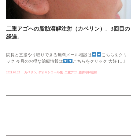
二重アゴへの脂肪溶解注射（カベリン）。3回目の
経過。
院長と直接やり取りできる無料メール相談は
こちらをクリ
ック 今月のお得な治療情報は
こちらをクリック 大好 […]
2021.09.25
カベリン
,
デオキシコール酸
,
二重アゴ
,
脂肪溶解注射