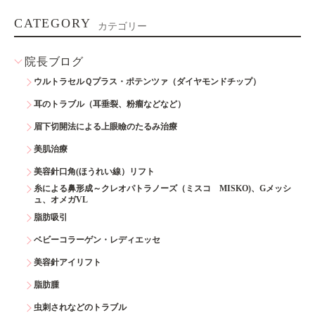
CATEGORY
カテゴリー
院長ブログ
ウルトラセルＱプラス・ポテンツァ（ダイヤモンドチップ）
耳のトラブル（耳垂裂、粉瘤などなど）
眉下切開法による上眼瞼のたるみ治療
美肌治療
美容針口角(ほうれい線）リフト
糸による鼻形成～クレオパトラノーズ（ミスコ MISKO)、Gメッシ
ュ、オメガVL
脂肪吸引
ベビーコラーゲン・レディエッセ
美容針アイリフト
脂肪腫
虫刺されなどのトラブル