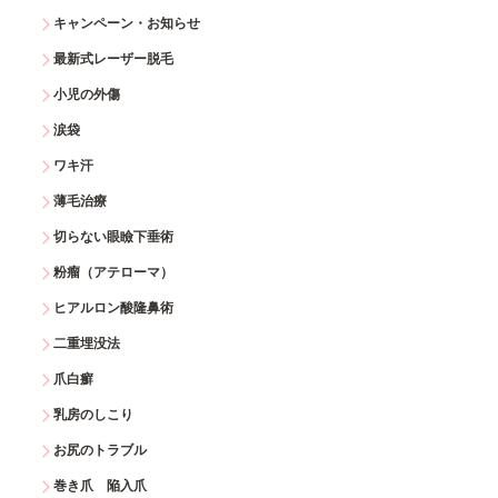
キャンペーン・お知らせ
最新式レーザー脱毛
小児の外傷
涙袋
ワキ汗
薄毛治療
切らない眼瞼下垂術
粉瘤（アテローマ）
ヒアルロン酸隆鼻術
二重埋没法
爪白癬
乳房のしこり
お尻のトラブル
巻き爪 陥入爪