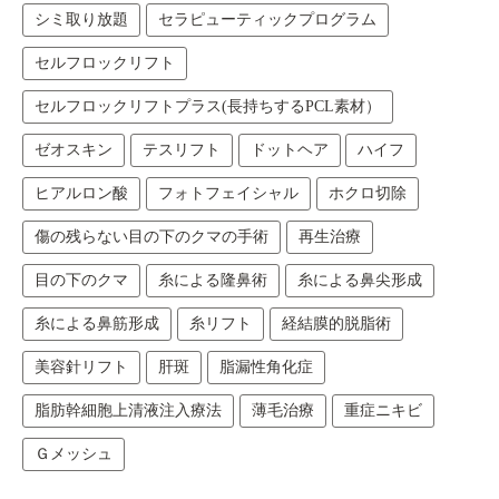
シミ取り放題
セラピューティックプログラム
セルフロックリフト
セルフロックリフトプラス(長持ちするPCL素材）
ゼオスキン
テスリフト
ドットヘア
ハイフ
ヒアルロン酸
フォトフェイシャル
ホクロ切除
傷の残らない目の下のクマの手術
再生治療
目の下のクマ
糸による隆鼻術
糸による鼻尖形成
糸による鼻筋形成
糸リフト
経結膜的脱脂術
美容針リフト
肝斑
脂漏性角化症
脂肪幹細胞上清液注入療法
薄毛治療
重症ニキビ
Ｇメッシュ