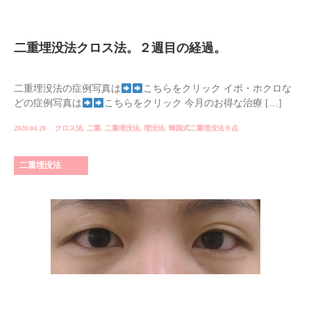
二重埋没法クロス法。２週目の経過。
二重埋没法の症例写真は
こちらをクリック イボ・ホクロな
どの症例写真は
こちらをクリック 今月のお得な治療 […]
2020.04.28
クロス法
,
二重
,
二重埋没法
,
埋没法
,
韓国式二重埋没法６点
二重埋没法