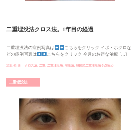
二重埋没法クロス法。1年目の経過
二重埋没法の症例写真は
こちらをクリック イボ・ホクロな
どの症例写真は
こちらをクリック 今月のお得な治療 […]
2021.03.18
クロス法
,
二重
,
二重埋没法
,
埋没法
,
韓国式二重埋没法６点留め
二重埋没法