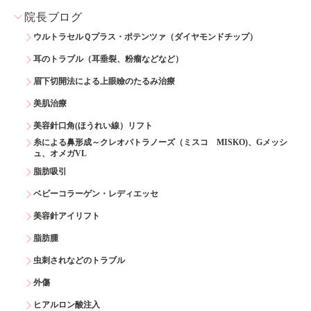
院長ブログ
ウルトラセルＱプラス・ポテンツァ（ダイヤモンドチップ）
耳のトラブル（耳垂裂、粉瘤などなど）
眉下切開法による上眼瞼のたるみ治療
美肌治療
美容針口角(ほうれい線）リフト
糸による鼻形成～クレオパトラノーズ（ミスコ MISKO)、Gメッシ
ュ、オメガVL
脂肪吸引
ベビーコラーゲン・レディエッセ
美容針アイリフト
脂肪腫
虫刺されなどのトラブル
外傷
ヒアルロン酸注入