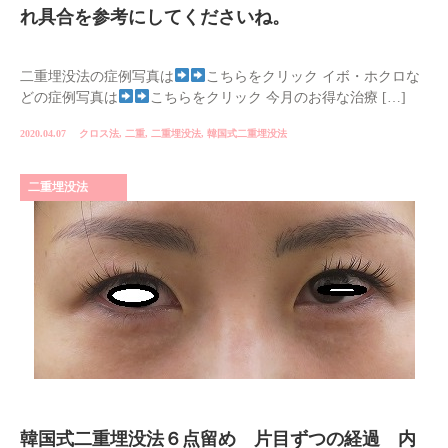
れ具合を参考にしてくださいね。
二重埋没法の症例写真は
こちらをクリック イボ・ホクロな
どの症例写真は
こちらをクリック 今月のお得な治療 […]
2020.04.07
クロス法
,
二重
,
二重埋没法
,
韓国式二重埋没法
二重埋没法
韓国式二重埋没法６点留め 片目ずつの経過 内