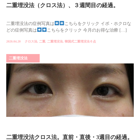
二重埋没法（クロス法）、３週間目の経過。
二重埋没法の症例写真は
こちらをクリック イボ・ホクロな
どの症例写真は
こちらをクリック 今月のお得な治療 […]
2020.04.20
クロス法
,
二重
,
二重埋没法
,
韓国式二重埋没法６点
二重埋没法
二重埋没法クロス法。直前・直後・3週目の経過。