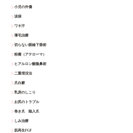
小児の外傷
涙袋
ワキ汗
薄毛治療
切らない眼瞼下垂術
粉瘤（アテローマ）
ヒアルロン酸隆鼻術
二重埋没法
爪白癬
乳房のしこり
お尻のトラブル
巻き爪 陥入爪
しみ治療
肌再生FGF