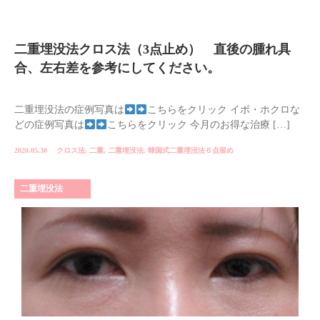
二重埋没法クロス法（3点止め） 直後の腫れ具
合、左右差を参考にしてください。
二重埋没法の症例写真は
こちらをクリック イボ・ホクロな
どの症例写真は
こちらをクリック 今月のお得な治療 […]
2020.05.30
クロス法
,
二重
,
二重埋没法
,
韓国式二重埋没法６点留め
二重埋没法