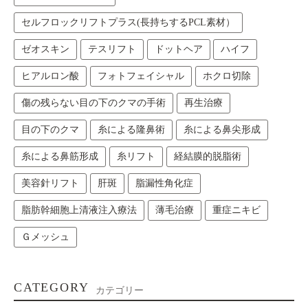
セルフロックリフトプラス(長持ちするPCL素材）
ゼオスキン
テスリフト
ドットヘア
ハイフ
ヒアルロン酸
フォトフェイシャル
ホクロ切除
傷の残らない目の下のクマの手術
再生治療
目の下のクマ
糸による隆鼻術
糸による鼻尖形成
糸による鼻筋形成
糸リフト
経結膜的脱脂術
美容針リフト
肝斑
脂漏性角化症
脂肪幹細胞上清液注入療法
薄毛治療
重症ニキビ
Ｇメッシュ
CATEGORY
カテゴリー