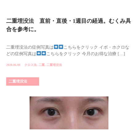
二重埋没法 直前・直後・1週目の経過。むくみ具
合を参考に。
二重埋没法の症例写真は
こちらをクリック イボ・ホクロな
どの症例写真は
こちらをクリック 今月のお得な治療 […]
2020.06.08
クロス法
,
二重
,
二重埋没法
二重埋没法