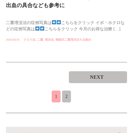
出血の具合なども参考に
二重埋没法の症例写真は
こちらをクリック イボ・ホクロな
どの症例写真は
こちらをクリック 今月のお得な治療 […]
2020.04.01
クロス法
,
二重
,
埋没法
,
韓国式二重埋没法６点留め
NEXT
1
2