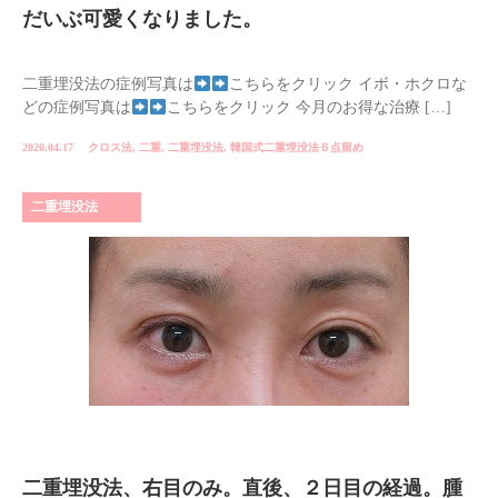
だいぶ可愛くなりました。
二重埋没法の症例写真は
こちらをクリック イボ・ホクロな
どの症例写真は
こちらをクリック 今月のお得な治療 […]
2020.04.17
クロス法
,
二重
,
二重埋没法
,
韓国式二重埋没法６点留め
二重埋没法
二重埋没法、右目のみ。直後、２日目の経過。腫