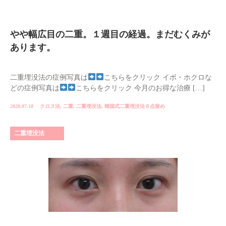
やや幅広目の二重。１週目の経過。まだむくみが
あります。
二重埋没法の症例写真は
こちらをクリック イボ・ホクロな
どの症例写真は
こちらをクリック 今月のお得な治療 […]
2020.07.18
クロス法
,
二重
,
二重埋没法
,
韓国式二重埋没法６点留め
二重埋没法