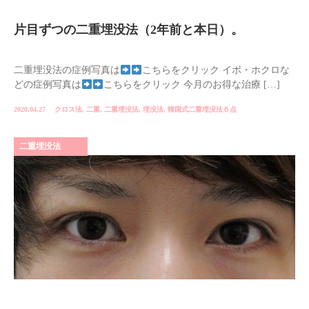
片目ずつの二重埋没法（2年前と本日）。
二重埋没法の症例写真は
こちらをクリック イボ・ホクロな
どの症例写真は
こちらをクリック 今月のお得な治療 […]
2020.04.27
クロス法
,
二重
,
二重埋没法
,
埋没法
,
韓国式二重埋没法６点
二重埋没法