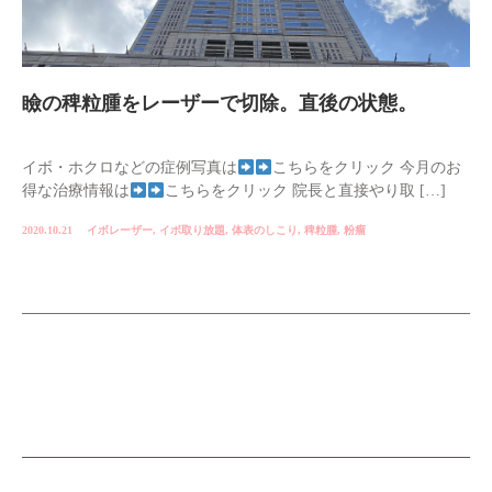
瞼の稗粒腫をレーザーで切除。直後の状態。
イボ・ホクロなどの症例写真は
こちらをクリック 今月のお
得な治療情報は
こちらをクリック 院長と直接やり取 […]
2020.10.21
イボレーザー
,
イボ取り放題
,
体表のしこり
,
稗粒腫
,
粉瘤