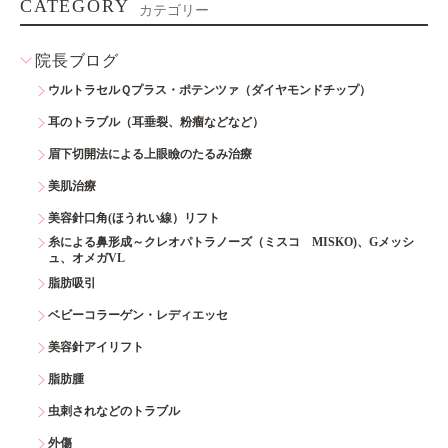
CATEGORY
カテゴリー
院長ブログ
ウルトラセルＱプラス・ポテンツァ（ダイヤモンドチップ）
耳のトラブル（耳垂裂、粉瘤などなど）
眉下切開法による上眼瞼のたるみ治療
美肌治療
美容針口角(ほうれい線）リフト
糸による鼻形成～クレオパトラノーズ（ミスコ MISKO)、Gメッシ
ュ、オメガVL
脂肪吸引
ベビーコラーゲン・レディエッセ
美容針アイリフト
脂肪腫
虫刺されなどのトラブル
外傷