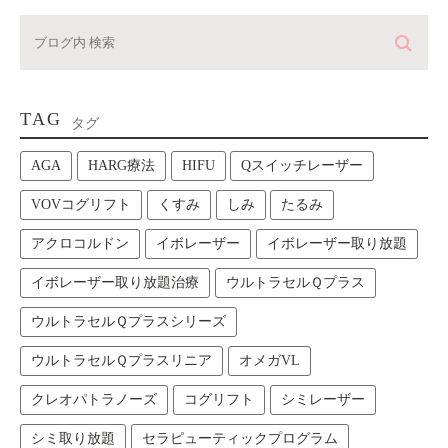
TAG
タグ
AGA
HARG療法
HIFU
Qスイッチレーザー
VOVコグリフト
くすみ
しみ
たるみ
アクロコルドン
イボレーザー
イボレーザー取り放題
イボレーザー取り放題治療
ウルトラセルＱプラス
ウルトラセルＱプラスシリーズ
ウルトラセルＱプラスリニア
オメガVL
クレオパトラノーズ
コグリフト
シミレーザー
シミ取り放題
セラピューティックプログラム