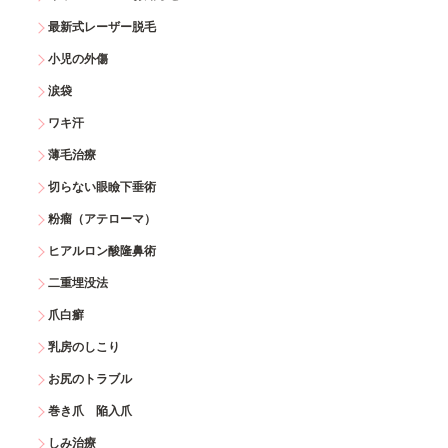
最新式レーザー脱毛
小児の外傷
涙袋
ワキ汗
薄毛治療
切らない眼瞼下垂術
粉瘤（アテローマ）
ヒアルロン酸隆鼻術
二重埋没法
爪白癬
乳房のしこり
お尻のトラブル
巻き爪 陥入爪
しみ治療