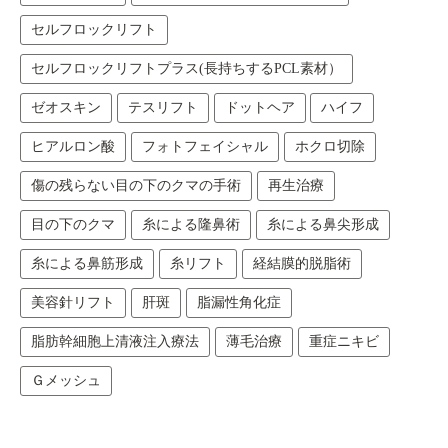
セルフロックリフト
セルフロックリフトプラス(長持ちするPCL素材）
ゼオスキン
テスリフト
ドットヘア
ハイフ
ヒアルロン酸
フォトフェイシャル
ホクロ切除
傷の残らない目の下のクマの手術
再生治療
目の下のクマ
糸による隆鼻術
糸による鼻尖形成
糸による鼻筋形成
糸リフト
経結膜的脱脂術
美容針リフト
肝斑
脂漏性角化症
脂肪幹細胞上清液注入療法
薄毛治療
重症ニキビ
Ｇメッシュ