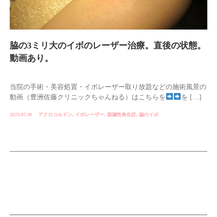
脇の3ミリ大のイボのレーザー治療。直後の状態。
動画あり。
当院の手術・美容処置・イボレーザー取り放題などの施術風景の
動画（豊洲佐藤クリニックちゃんねる）はこちらを
を […]
2023.07.30
アクロコルドン
,
イボレーザー
,
脂漏性角化症
,
脇のイボ