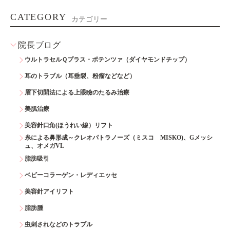
CATEGORY
カテゴリー
院長ブログ
ウルトラセルＱプラス・ポテンツァ（ダイヤモンドチップ）
耳のトラブル（耳垂裂、粉瘤などなど）
眉下切開法による上眼瞼のたるみ治療
美肌治療
美容針口角(ほうれい線）リフト
糸による鼻形成～クレオパトラノーズ（ミスコ MISKO)、Gメッシ
ュ、オメガVL
脂肪吸引
ベビーコラーゲン・レディエッセ
美容針アイリフト
脂肪腫
虫刺されなどのトラブル