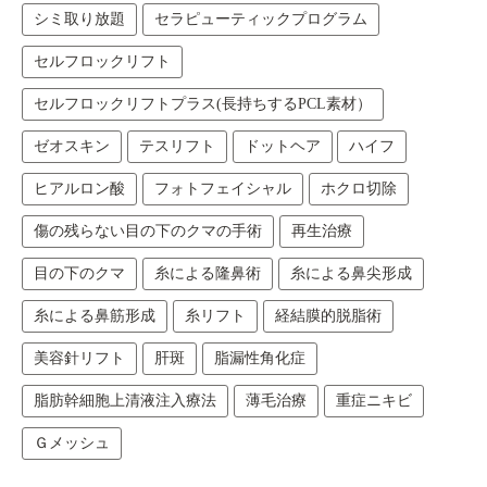
シミ取り放題
セラピューティックプログラム
セルフロックリフト
セルフロックリフトプラス(長持ちするPCL素材）
ゼオスキン
テスリフト
ドットヘア
ハイフ
ヒアルロン酸
フォトフェイシャル
ホクロ切除
傷の残らない目の下のクマの手術
再生治療
目の下のクマ
糸による隆鼻術
糸による鼻尖形成
糸による鼻筋形成
糸リフト
経結膜的脱脂術
美容針リフト
肝斑
脂漏性角化症
脂肪幹細胞上清液注入療法
薄毛治療
重症ニキビ
Ｇメッシュ