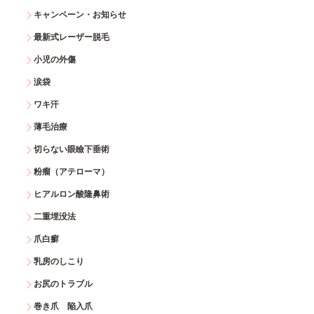
キャンペーン・お知らせ
最新式レーザー脱毛
小児の外傷
涙袋
ワキ汗
薄毛治療
切らない眼瞼下垂術
粉瘤（アテローマ）
ヒアルロン酸隆鼻術
二重埋没法
爪白癬
乳房のしこり
お尻のトラブル
巻き爪 陥入爪