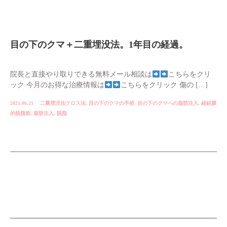
目の下のクマ＋二重埋没法。1年目の経過。
院長と直接やり取りできる無料メール相談は
こちらをクリ
ック 今月のお得な治療情報は
こちらをクリック 傷の […]
2021.06.21
二重埋没法クロス法
,
目の下のクマの手術
,
目の下のクマへの脂肪注入
,
経結膜
的脱脂術
,
脂肪注入
,
脱脂