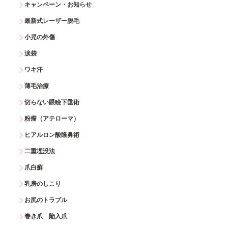
キャンペーン・お知らせ
最新式レーザー脱毛
小児の外傷
涙袋
ワキ汗
薄毛治療
切らない眼瞼下垂術
粉瘤（アテローマ）
ヒアルロン酸隆鼻術
二重埋没法
爪白癬
乳房のしこり
お尻のトラブル
巻き爪 陥入爪