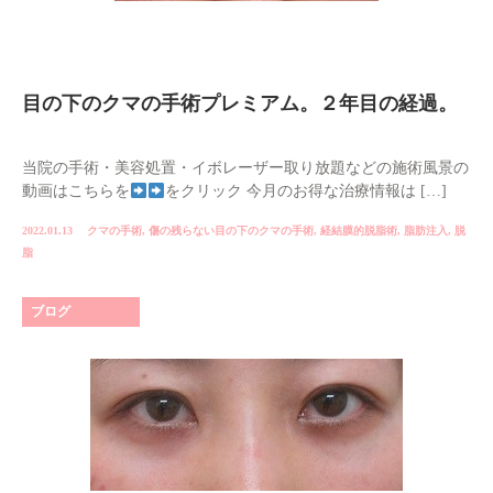
目の下のクマの手術プレミアム。２年目の経過。
当院の手術・美容処置・イボレーザー取り放題などの施術風景の
動画はこちらを
をクリック 今月のお得な治療情報は […]
2022.01.13
クマの手術
,
傷の残らない目の下のクマの手術
,
経結膜的脱脂術
,
脂肪注入
,
脱
脂
ブログ