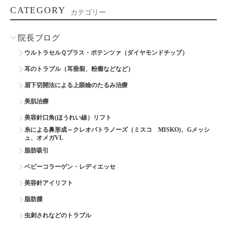
CATEGORY
カテゴリー
院長ブログ
ウルトラセルＱプラス・ポテンツァ（ダイヤモンドチップ）
耳のトラブル（耳垂裂、粉瘤などなど）
眉下切開法による上眼瞼のたるみ治療
美肌治療
美容針口角(ほうれい線）リフト
糸による鼻形成～クレオパトラノーズ（ミスコ MISKO)、Gメッシ
ュ、オメガVL
脂肪吸引
ベビーコラーゲン・レディエッセ
美容針アイリフト
脂肪腫
虫刺されなどのトラブル