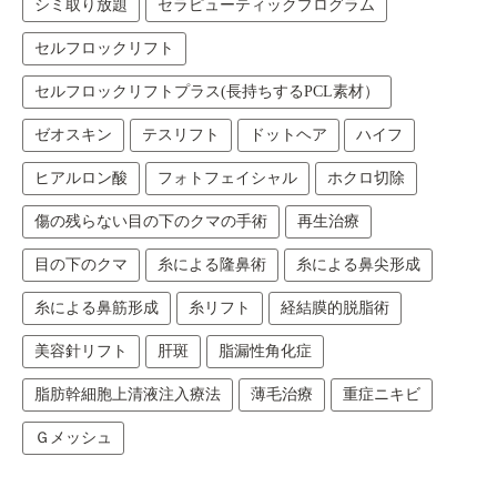
シミ取り放題
セラピューティックプログラム
セルフロックリフト
セルフロックリフトプラス(長持ちするPCL素材）
ゼオスキン
テスリフト
ドットヘア
ハイフ
ヒアルロン酸
フォトフェイシャル
ホクロ切除
傷の残らない目の下のクマの手術
再生治療
目の下のクマ
糸による隆鼻術
糸による鼻尖形成
糸による鼻筋形成
糸リフト
経結膜的脱脂術
美容針リフト
肝斑
脂漏性角化症
脂肪幹細胞上清液注入療法
薄毛治療
重症ニキビ
Ｇメッシュ