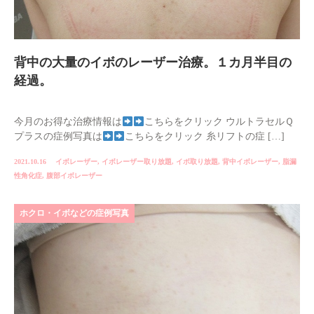
背中の大量のイボのレーザー治療。１カ月半目の
経過。
今月のお得な治療情報は
こちらをクリック ウルトラセルＱ
プラスの症例写真は
こちらをクリック 糸リフトの症 […]
2021.10.16
イボレーザー
,
イボレーザー取り放題
,
イボ取り放題
,
背中イボレーザー
,
脂漏
性角化症
,
腹部イボレーザー
ホクロ・イボなどの症例写真