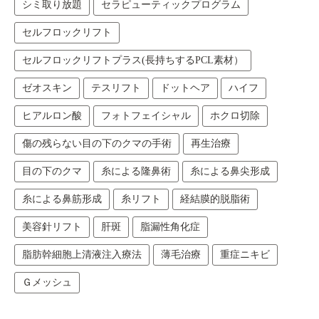
シミ取り放題
セラピューティックプログラム
セルフロックリフト
セルフロックリフトプラス(長持ちするPCL素材）
ゼオスキン
テスリフト
ドットヘア
ハイフ
ヒアルロン酸
フォトフェイシャル
ホクロ切除
傷の残らない目の下のクマの手術
再生治療
目の下のクマ
糸による隆鼻術
糸による鼻尖形成
糸による鼻筋形成
糸リフト
経結膜的脱脂術
美容針リフト
肝斑
脂漏性角化症
脂肪幹細胞上清液注入療法
薄毛治療
重症ニキビ
Ｇメッシュ