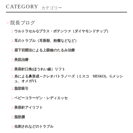
CATEGORY
カテゴリー
院長ブログ
ウルトラセルＱプラス・ポテンツァ（ダイヤモンドチップ）
耳のトラブル（耳垂裂、粉瘤などなど）
眉下切開法による上眼瞼のたるみ治療
美肌治療
美容針口角(ほうれい線）リフト
糸による鼻形成～クレオパトラノーズ（ミスコ MISKO)、Gメッシ
ュ、オメガVL
脂肪吸引
ベビーコラーゲン・レディエッセ
美容針アイリフト
脂肪腫
虫刺されなどのトラブル