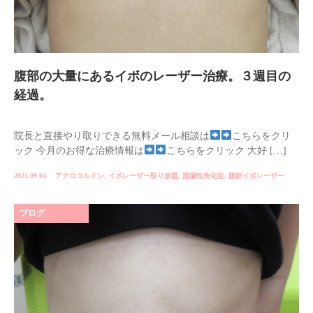
腹部の大量にあるイボのレーザー治療。３週目の
経過。
院長と直接やり取りできる無料メール相談は
こちらをクリ
ック 今月のお得な治療情報は
こちらをクリック 大好 […]
2021.09.04
アクロコルドン
,
イボレーザー取り放題
,
脂漏性角化症
,
腹部イボレーザー
ブログ