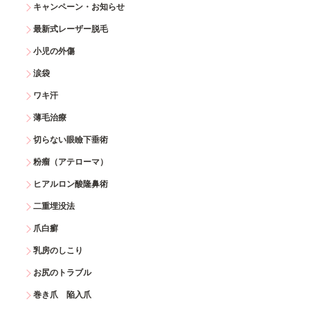
キャンペーン・お知らせ
最新式レーザー脱毛
小児の外傷
涙袋
ワキ汗
薄毛治療
切らない眼瞼下垂術
粉瘤（アテローマ）
ヒアルロン酸隆鼻術
二重埋没法
爪白癬
乳房のしこり
お尻のトラブル
巻き爪 陥入爪