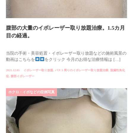
腹部の大量のイボレーザー取り放題治療。1.5カ月
目の経過。
当院の手術・美容処置・イボレーザー取り放題などの施術風景の
動画はこちらを
をクリック 今月のお得な治療情報は […]
2021.12.05
イボレーザー取り放題
,
バスト周りのイボレーザー取り放題治療
,
脂漏性角化
症
,
腹部イボレーザー
ホクロ・イボなどの症例写真