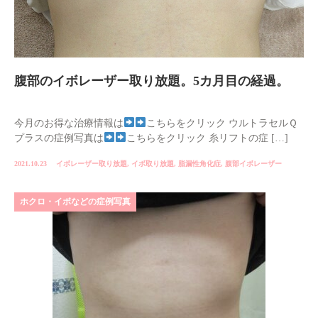
腹部のイボレーザー取り放題。5カ月目の経過。
今月のお得な治療情報は
こちらをクリック ウルトラセルＱ
プラスの症例写真は
こちらをクリック 糸リフトの症 […]
2021.10.23
イボレーザー取り放題
,
イボ取り放題
,
脂漏性角化症
,
腹部イボレーザー
ホクロ・イボなどの症例写真