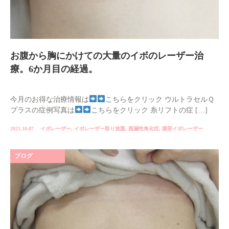
お腹から胸にかけての大量のイボのレーザー治
療。6か月目の経過。
今月のお得な治療情報は
こちらをクリック ウルトラセルＱ
プラスの症例写真は
こちらをクリック 糸リフトの症 […]
2021.10.07
イボレーザー
,
イボレーザー取り放題
,
脂漏性角化症
,
腹部イボレーザー
ブログ