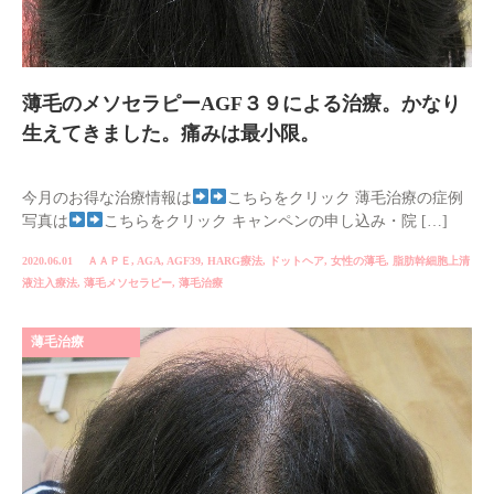
薄毛のメソセラピーAGF３９による治療。かなり
生えてきました。痛みは最小限。
今月のお得な治療情報は
こちらをクリック 薄毛治療の症例
写真は
こちらをクリック キャンペンの申し込み・院 […]
2020.06.01
ＡＡＰＥ
,
AGA
,
AGF39
,
HARG療法
,
ドットヘア
,
女性の薄毛
,
脂肪幹細胞上清
液注入療法
,
薄毛メソセラピー
,
薄毛治療
薄毛治療