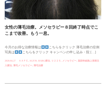
女性の薄毛治療。メソセラピー８回終了時点でこ
こまで改善。もう一息。
今月のお得な治療情報は
こちらをクリック 薄毛治療の症例
写真は
こちらをクリック キャンペンの申し込み・院 […]
2020.04.27
ＡＡＰＥ
,
AGF39
,
HARG療法
,
Ｕ２２５
,
メソセラピー
,
脂肪幹細胞上清液注
入療法
,
薄毛メソセラピー
,
薄毛治療