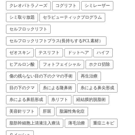
クレオパトラノーズ
コグリフト
シミレーザー
シミ取り放題
セラピューティックプログラム
セルフロックリフト
セルフロックリフトプラス(長持ちするPCL素材）
ゼオスキン
テスリフト
ドットヘア
ハイフ
ヒアルロン酸
フォトフェイシャル
ホクロ切除
傷の残らない目の下のクマの手術
再生治療
目の下のクマ
糸による隆鼻術
糸による鼻尖形成
糸による鼻筋形成
糸リフト
経結膜的脱脂術
美容針リフト
肝斑
脂漏性角化症
脂肪幹細胞上清液注入療法
薄毛治療
重症ニキビ
Ｇメッシュ