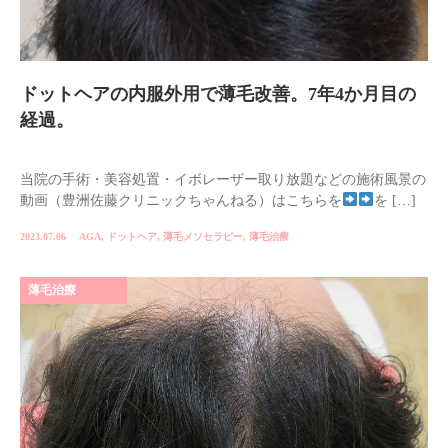
ドットヘアの内服外用で薄毛改善。7年4か月目の
経過。
当院の手術・美容処置・イボレーザー取り放題などの施術風景の
動画（豊洲佐藤クリニックちゃんねる）はこちらを
を […]
2023.07.06
AGA
,
ドットヘア
,
薄毛メソセラピー
,
薄毛治療
薄毛治療