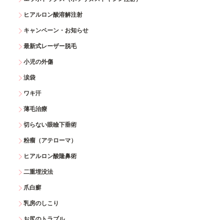
ヒアルロン酸溶解注射
キャンペーン・お知らせ
最新式レーザー脱毛
小児の外傷
涙袋
ワキ汗
薄毛治療
切らない眼瞼下垂術
粉瘤（アテローマ）
ヒアルロン酸隆鼻術
二重埋没法
爪白癬
乳房のしこり
お尻のトラブル