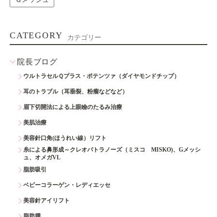
CATEGORY
カテゴリー
院長ブログ
ウルトラセルＱプラス・ポテンツァ（ダイヤモンドチップ）
耳のトラブル（耳垂裂、粉瘤などなど）
眉下切開法による上眼瞼のたるみ治療
美肌治療
美容針口角(ほうれい線）リフト
糸による鼻形成～クレオパトラノーズ（ミスコ MISKO)、Gメッシ
ュ、オメガVL
脂肪吸引
ベビーコラーゲン・レディエッセ
美容針アイリフト
脂肪腫