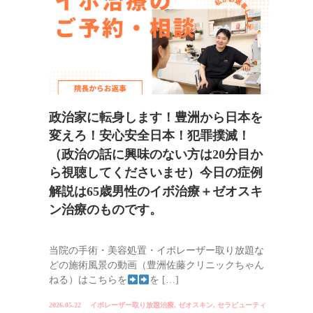
政治家に転身します！豊洲から日本を
変えろ！安心安全日本！犯罪撲滅！
（政治の話に興味のない方は20分目か
ら視聴してくださいませ）今日の症例
解説は65歳男性のイボ治療＋ゼオスキ
ン治療のものです。
当院の手術・美容処置・イボレーザー取り放題な
どの施術風景の動画（豊洲佐藤クリニックちゃん
ねる）はこちらを
を […]
2026.05.22
イボレーザー取り放題治療
,
ゼオスキン
,
セラピューティ