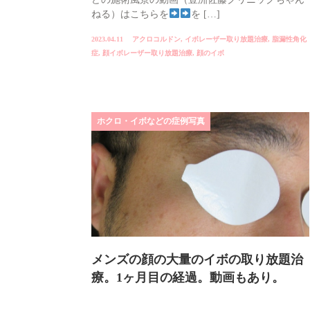
ねる）はこちらを
を […]
2023.04.11
アクロコルドン
,
イボレーザー取り放題治療
,
脂漏性角化
症
,
顔イボレーザー取り放題治療
,
顔のイボ
ホクロ・イボなどの症例写真
メンズの顔の大量のイボの取り放題治
療。1ヶ月目の経過。動画もあり。