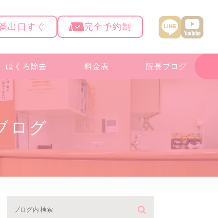
4番出口すぐ
完全予約制
ほくろ除去
料金表
院長ブログ
ブログ