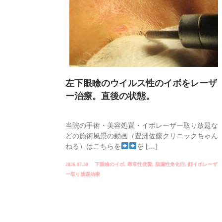
左下眼瞼のウイルス性のイボをレーザ
ー治療。直後の状態。
当院の手術・美容処置・イボレーザー取り放題な
どの施術風景の動画（豊洲佐藤クリニックちゃん
ねる）はこちらを
を […]
2026.07.30
下眼瞼のイボ
,
尋常性疣贅
,
脂漏性角化症
,
顔イボレーザ
ー取り放題治療