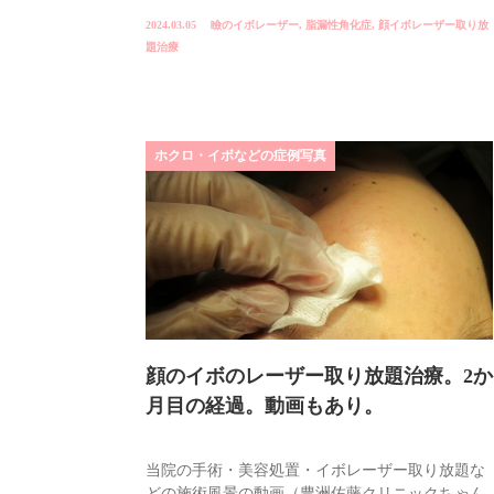
2024.03.05
瞼のイボレーザー
,
脂漏性角化症
,
顔イボレーザー取り放
題治療
ホクロ・イボなどの症例写真
顔のイボのレーザー取り放題治療。2か
月目の経過。動画もあり。
当院の手術・美容処置・イボレーザー取り放題な
どの施術風景の動画（豊洲佐藤クリニックちゃん