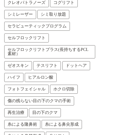
クレオパトラノーズ
コグリフト
シミレーザー
シミ取り放題
セラピューティックプログラム
セルフロックリフト
セルフロックリフトプラス(長持ちするPCL
素材）
ゼオスキン
テスリフト
ドットヘア
ハイフ
ヒアルロン酸
フォトフェイシャル
ホクロ切除
傷の残らない目の下のクマの手術
再生治療
目の下のクマ
糸による隆鼻術
糸による鼻尖形成