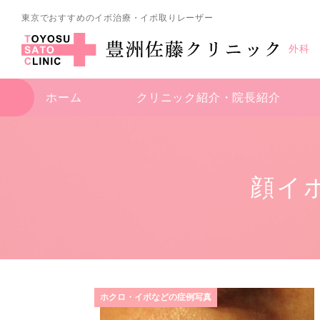
東京でおすすめのイボ治療・イボ取りレーザー
外科
ホーム
クリニック紹介・
院長紹介
顔イ
ホクロ・イボなどの症例写真