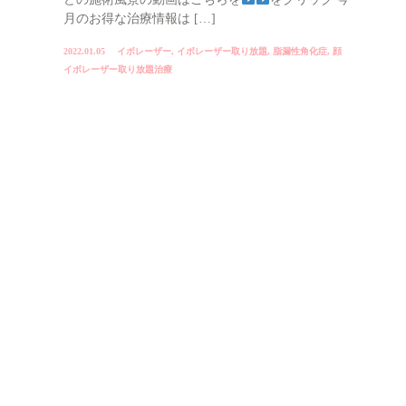
月のお得な治療情報は […]
2022.01.05
イボレーザー
,
イボレーザー取り放題
,
脂漏性角化症
,
顔
イボレーザー取り放題治療