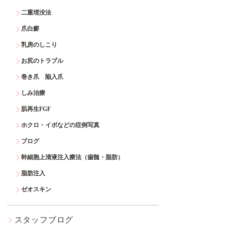
二重埋没法
爪白癬
乳房のしこり
お尻のトラブル
巻き爪 陥入爪
しみ治療
肌再生FGF
ホクロ・イボなどの症例写真
ブログ
幹細胞上清液注入療法（歯髄・脂肪）
脂肪注入
ゼオスキン
スタッフブログ