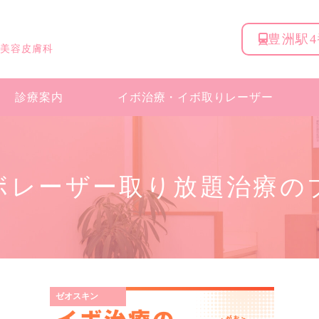
豊洲駅
 美容皮膚科
診療案内
イボ治療・
イボ取りレーザー
ボレーザー取り放題治療の
ゼオスキン