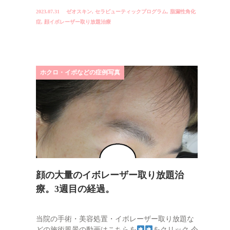
2023.07.31
ゼオスキン
,
セラピューティックプログラム
,
脂漏性角化
症
,
顔イボレーザー取り放題治療
ホクロ・イボなどの症例写真
顔の大量のイボレーザー取り放題治
療。3週目の経過。
当院の手術・美容処置・イボレーザー取り放題な
どの施術風景の動画はこちらを
をクリック 今