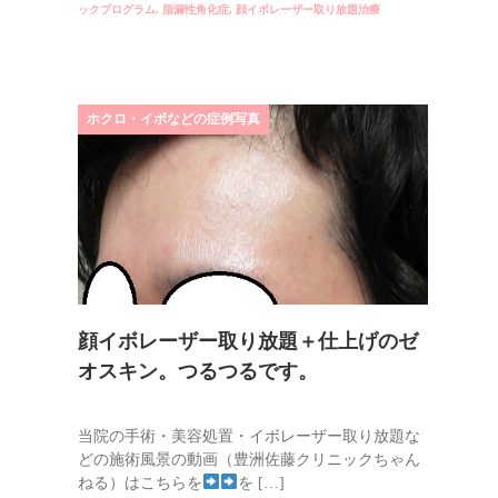
ックプログラム
,
脂漏性角化症
,
顔イボレーザー取り放題治療
ホクロ・イボなどの症例写真
顔イボレーザー取り放題＋仕上げのゼ
オスキン。つるつるです。
当院の手術・美容処置・イボレーザー取り放題な
どの施術風景の動画（豊洲佐藤クリニックちゃん
ねる）はこちらを
を […]