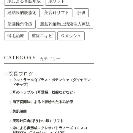
糸による鼻筋形成
糸リフト
経結膜的脱脂術
美容針リフト
肝斑
脂漏性角化症
脂肪幹細胞上清液注入療法
薄毛治療
重症ニキビ
Ｇメッシュ
CATEGORY
カテゴリー
院長ブログ
ウルトラセルＱプラス・ポテンツァ（ダイヤモン
ドチップ）
耳のトラブル（耳垂裂、粉瘤などなど）
眉下切開法による上眼瞼のたるみ治療
美肌治療
美容針口角(ほうれい線）リフト
糸による鼻形成～クレオパトラノーズ（ミスコ
MISKO)、Gメッシュ、オメガVL