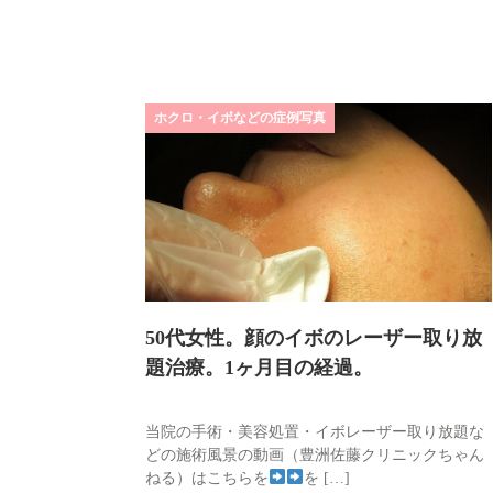
ホクロ・イボなどの症例写真
50代女性。顔のイボのレーザー取り放
題治療。1ヶ月目の経過。
当院の手術・美容処置・イボレーザー取り放題な
どの施術風景の動画（豊洲佐藤クリニックちゃん
ねる）はこちらを
を […]