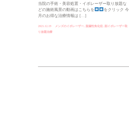
当院の手術・美容処置・イボレーザー取り放題な
どの施術風景の動画はこちらを
をクリック 今
月のお得な治療情報は […]
2021.12.19
メンズのイボレーザー
,
脂漏性角化症
,
顔イボレーザー取
り放題治療