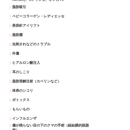
脂肪吸引
ベビーコラーゲン・レディエッセ
美容針アイリフト
脂肪腫
虫刺されなどのトラブル
外傷
ヒアルロン酸注入
耳のしこり
脂肪溶解注射（カベリンなど）
体表のシコリ
ボトックス
もらいもの
インフルエンザ
傷が残らない目の下のクマの手術（経結膜的脱脂
術）