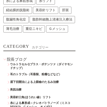
糸による鼻筋形成
糸リフト
経結膜的脱脂術
美容針リフト
肝斑
脂漏性角化症
脂肪幹細胞上清液注入療法
薄毛治療
重症ニキビ
Ｇメッシュ
CATEGORY
カテゴリー
院長ブログ
ウルトラセルＱプラス・ポテンツァ（ダイヤモン
ドチップ）
耳のトラブル（耳垂裂、粉瘤などなど）
眉下切開法による上眼瞼のたるみ治療
美肌治療
美容針口角(ほうれい線）リフト
糸による鼻形成～クレオパトラノーズ（ミスコ
MISKO)、Gメッシュ、オメガVL