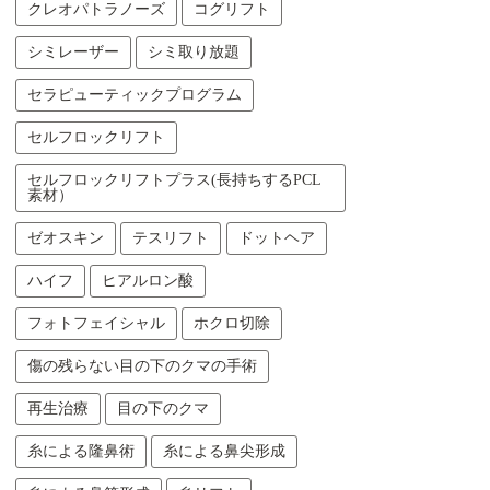
クレオパトラノーズ
コグリフト
シミレーザー
シミ取り放題
セラピューティックプログラム
セルフロックリフト
セルフロックリフトプラス(長持ちするPCL
素材）
ゼオスキン
テスリフト
ドットヘア
ハイフ
ヒアルロン酸
フォトフェイシャル
ホクロ切除
傷の残らない目の下のクマの手術
再生治療
目の下のクマ
糸による隆鼻術
糸による鼻尖形成