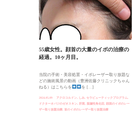
55歳女性。顔首の大量のイボの治療の
経過。10ヶ月目。
当院の手術・美容処置・イボレーザー取り放題な
どの施術風景の動画（豊洲佐藤クリニックちゃん
ねる）はこちらを
を […]
2024.05.09
アクロコルドン
,
しみ
,
セラピューティックプログラム
,
ドクターオバジのゼオスキン
,
肝斑
,
脂漏性角化症
,
顔面のイボのレー
ザー取り放題治療
,
首のイボのレーザー取り放題治療