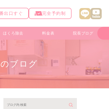
4番出口すぐ
完全予約制
ほくろ除去
料金表
院長ブログ
療のブログ