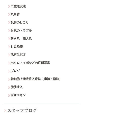
二重埋没法
爪白癬
乳房のしこり
お尻のトラブル
巻き爪 陥入爪
しみ治療
肌再生FGF
ホクロ・イボなどの症例写真
ブログ
幹細胞上清液注入療法（歯髄・脂肪）
脂肪注入
ゼオスキン
スタッフブログ