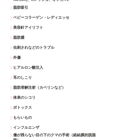
脂肪吸引
ベビーコラーゲン・レディエッセ
美容針アイリフト
脂肪腫
虫刺されなどのトラブル
外傷
ヒアルロン酸注入
耳のしこり
脂肪溶解注射（カベリンなど）
体表のシコリ
ボトックス
もらいもの
インフルエンザ
傷が残らない目の下のクマの手術（経結膜的脱脂
術）