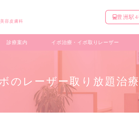
豊洲駅
 美容皮膚科
診療案内
イボ治療・
イボ取りレーザー
ボのレーザー取り放題治