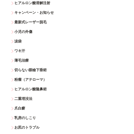
ヒアルロン酸溶解注射
キャンペーン・お知らせ
最新式レーザー脱毛
小児の外傷
涙袋
ワキ汗
薄毛治療
切らない眼瞼下垂術
粉瘤（アテローマ）
ヒアルロン酸隆鼻術
二重埋没法
爪白癬
乳房のしこり
お尻のトラブル