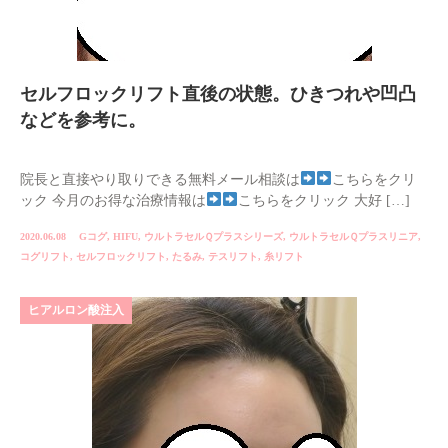
セルフロックリフト直後の状態。ひきつれや凹凸
などを参考に。
院長と直接やり取りできる無料メール相談は
こちらをクリ
ック 今月のお得な治療情報は
こちらをクリック 大好 […]
2020.06.08
Gコグ
,
HIFU
,
ウルトラセルＱプラスシリーズ
,
ウルトラセルＱプラスリニア
,
コグリフト
,
セルフロックリフト
,
たるみ
,
テスリフト
,
糸リフト
ヒアルロン酸注入