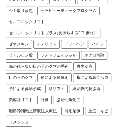
シミ取り放題
セラピューティックプログラム
セルフロックリフト
セルフロックリフトプラス(長持ちするPCL素材）
ゼオスキン
テスリフト
ドットヘア
ハイフ
ヒアルロン酸
フォトフェイシャル
ホクロ切除
傷の残らない目の下のクマの手術
再生治療
目の下のクマ
糸による隆鼻術
糸による鼻尖形成
糸による鼻筋形成
糸リフト
経結膜的脱脂術
美容針リフト
肝斑
脂漏性角化症
脂肪幹細胞上清液注入療法
薄毛治療
重症ニキビ
Ｇメッシュ