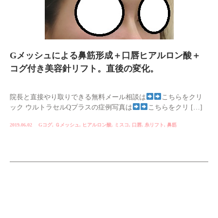
Gメッシュによる鼻筋形成＋口唇ヒアルロン酸＋
コグ付き美容針リフト。直後の変化。
院長と直接やり取りできる無料メール相談は
こちらをクリ
ック ウルトラセルQプラスの症例写真は
こちらをクリ […]
2019.06.02
Gコグ
,
Ｇメッシュ
,
ヒアルロン酸
,
ミスコ
,
口唇
,
糸リフト
,
鼻筋