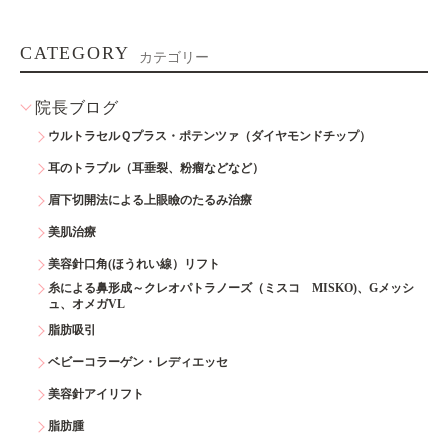
CATEGORY
カテゴリー
院長ブログ
ウルトラセルＱプラス・ポテンツァ（ダイヤモンドチップ）
耳のトラブル（耳垂裂、粉瘤などなど）
眉下切開法による上眼瞼のたるみ治療
美肌治療
美容針口角(ほうれい線）リフト
糸による鼻形成～クレオパトラノーズ（ミスコ MISKO)、Gメッシ
ュ、オメガVL
脂肪吸引
ベビーコラーゲン・レディエッセ
美容針アイリフト
脂肪腫