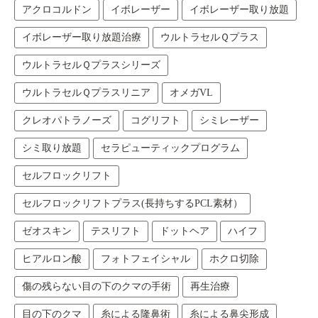
アクロコルドン
イボレーザー
イボレーザー取り放題
イボレーザー取り放題治療
ウルトラセルＱプラス
ウルトラセルＱプラスシリーズ
ウルトラセルＱプラスリニア
オメガVL
クレオパトラノーズ
コグリフト
シミレーザー
シミ取り放題
セラピューティックプログラム
セルフロックリフト
セルフロックリフトプラス(長持ちするPCL素材）
ゼオスキン
テスリフト
ドットヘア
ハイフ
ヒアルロン酸
フォトフェイシャル
ホクロ切除
傷の残らない目の下のクマの手術
再生治療
目の下のクマ
糸による隆鼻術
糸による鼻尖形成