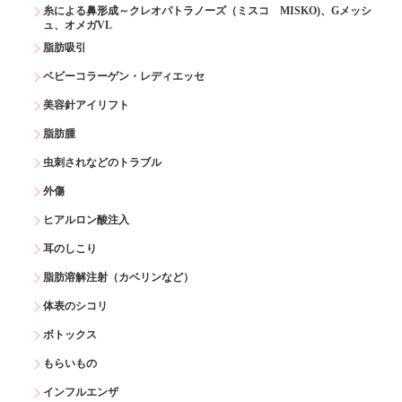
糸による鼻形成～クレオパトラノーズ（ミスコ MISKO)、Gメッシ
ュ、オメガVL
脂肪吸引
ベビーコラーゲン・レディエッセ
美容針アイリフト
脂肪腫
虫刺されなどのトラブル
外傷
ヒアルロン酸注入
耳のしこり
脂肪溶解注射（カベリンなど）
体表のシコリ
ボトックス
もらいもの
インフルエンザ