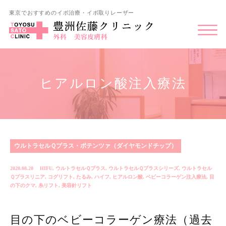
東京でおすすめのイボ治療・イボ取りレーザー
ヒアルロン酸注入療法
ウルトラセルＱプラス・ポテンツァ（ダイヤモンドチップ）
2020.08.20
HIFU
,
ウルトラセルＱプラス
,
ウルトラセルＱプラスシリーズ
,
ウルトラセル
Ｑプラスリニア
,
コグリフト
,
たるみ
,
ハイフ
,
ヒアルロン酸
,
ベビーコラーゲン注入療法
,
目
の下のクマ
,
糸リフト
,
美容針リフト
目の下のベビーコラーゲン療法（過去