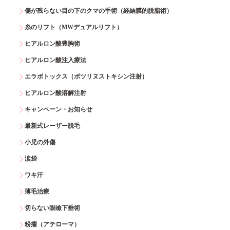
傷が残らない目の下のクマの手術（経結膜的脱脂術）
糸のリフト（MWデュアルリフト）
ヒアルロン酸豊胸術
ヒアルロン酸注入療法
エラボトックス（ボツリヌストキシン注射）
ヒアルロン酸溶解注射
キャンペーン・お知らせ
最新式レーザー脱毛
小児の外傷
涙袋
ワキ汗
薄毛治療
切らない眼瞼下垂術
粉瘤（アテローマ）