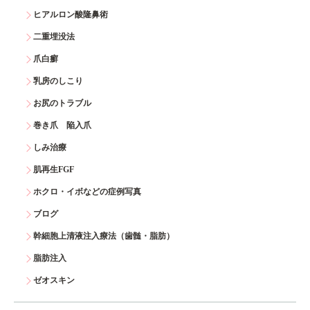
ヒアルロン酸隆鼻術
二重埋没法
爪白癬
乳房のしこり
お尻のトラブル
巻き爪 陥入爪
しみ治療
肌再生FGF
ホクロ・イボなどの症例写真
ブログ
幹細胞上清液注入療法（歯髄・脂肪）
脂肪注入
ゼオスキン