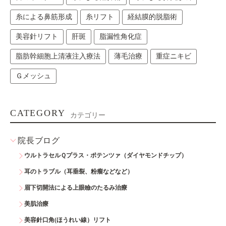
糸による鼻筋形成
糸リフト
経結膜的脱脂術
美容針リフト
肝斑
脂漏性角化症
脂肪幹細胞上清液注入療法
薄毛治療
重症ニキビ
Ｇメッシュ
CATEGORY
カテゴリー
院長ブログ
ウルトラセルＱプラス・ポテンツァ（ダイヤモンドチップ）
耳のトラブル（耳垂裂、粉瘤などなど）
眉下切開法による上眼瞼のたるみ治療
美肌治療
美容針口角(ほうれい線）リフト