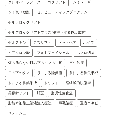
クレオパトラノーズ
コグリフト
シミレーザー
シミ取り放題
セラピューティックプログラム
セルフロックリフト
セルフロックリフトプラス(長持ちするPCL素材）
ゼオスキン
テスリフト
ドットヘア
ハイフ
ヒアルロン酸
フォトフェイシャル
ホクロ切除
傷の残らない目の下のクマの手術
再生治療
目の下のクマ
糸による隆鼻術
糸による鼻尖形成
糸による鼻筋形成
糸リフト
経結膜的脱脂術
美容針リフト
肝斑
脂漏性角化症
脂肪幹細胞上清液注入療法
薄毛治療
重症ニキビ
Ｇメッシュ