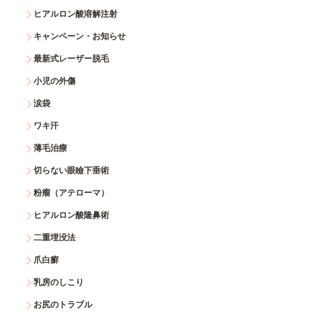
ヒアルロン酸溶解注射
キャンペーン・お知らせ
最新式レーザー脱毛
小児の外傷
涙袋
ワキ汗
薄毛治療
切らない眼瞼下垂術
粉瘤（アテローマ）
ヒアルロン酸隆鼻術
二重埋没法
爪白癬
乳房のしこり
お尻のトラブル