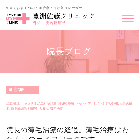
東京でおすすめのイボ治療・イボ取りレーザー
院長ブログ
薄毛治療
2020.08.31
ＡＡＰＥ
,
AGA
,
AGF39
,
HARG療法
,
ドットヘア
,
ミノキシジル外用
,
女性の薄
毛
,
脂肪幹細胞上清液注入療法
,
薄毛治療
院長の薄毛治療の経過。薄毛治療はわ