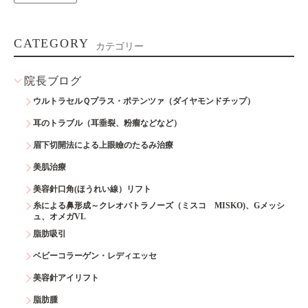
CATEGORY
カテゴリー
院長ブログ
ウルトラセルＱプラス・ポテンツァ（ダイヤモンドチップ）
耳のトラブル（耳垂裂、粉瘤などなど）
眉下切開法による上眼瞼のたるみ治療
美肌治療
美容針口角(ほうれい線）リフト
糸による鼻形成～クレオパトラノーズ（ミスコ MISKO)、Gメッシ
ュ、オメガVL
脂肪吸引
ベビーコラーゲン・レディエッセ
美容針アイリフト
脂肪腫