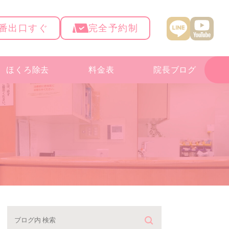
4番出口すぐ
完全予約制
ほくろ除去
料金表
院長ブログ