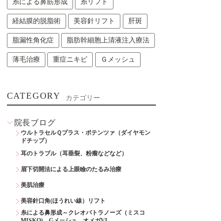
糸による鼻筋形成
糸リフト
経結膜的脱脂術
美容針リフト
肝斑
脂漏性角化症
脂肪幹細胞上清液注入療法
薄毛治療
重症ニキビ
Ｇメッシュ
CATEGORY
カテゴリー
院長ブログ
ウルトラセルＱプラス・ポテンツァ（ダイヤモン
ドチップ）
耳のトラブル（耳垂裂、粉瘤などなど）
眉下切開法による上眼瞼のたるみ治療
美肌治療
美容針口角(ほうれい線）リフト
糸による鼻形成～クレオパトラノーズ（ミスコ
MISKO)、Gメッシュ、オメガVL