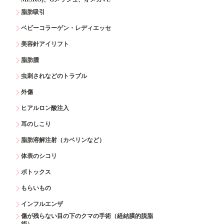
脂肪吸引
ベビーコラーゲン・レディエッセ
美容針アイリフト
脂肪腫
虫刺されなどのトラブル
外傷
ヒアルロン酸注入
耳のしこり
脂肪溶解注射（カベリンなど）
体表のシコリ
ボトックス
もらいもの
インフルエンザ
傷が残らない目の下のクマの手術（経結膜的脱脂
術）