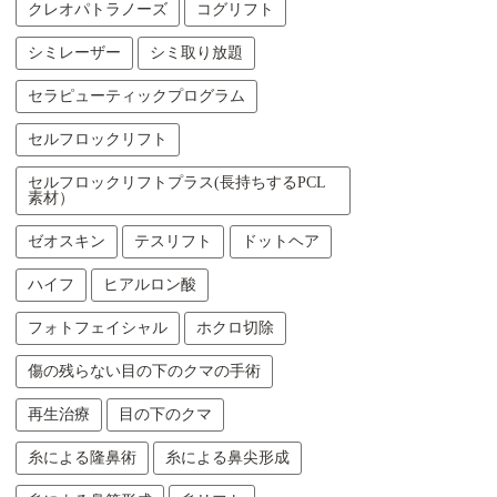
クレオパトラノーズ
コグリフト
シミレーザー
シミ取り放題
セラピューティックプログラム
セルフロックリフト
セルフロックリフトプラス(長持ちするPCL
素材）
ゼオスキン
テスリフト
ドットヘア
ハイフ
ヒアルロン酸
フォトフェイシャル
ホクロ切除
傷の残らない目の下のクマの手術
再生治療
目の下のクマ
糸による隆鼻術
糸による鼻尖形成