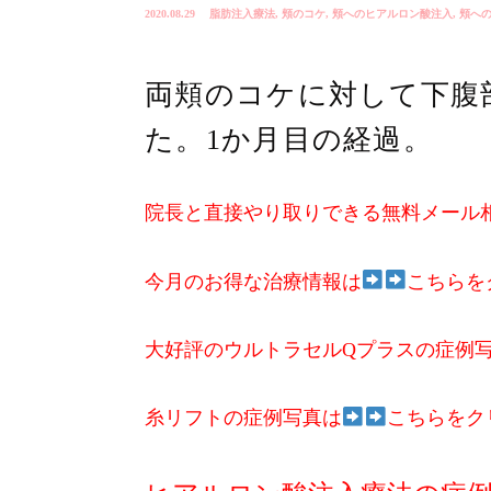
2020.08.29
脂肪注入療法
,
頬のコケ
,
頬へのヒアルロン酸注入
,
頬へ
両頬のコケに対して下腹
た。1か月目の経過。
院長と直接やり取りできる無料メール
今月のお得な治療情報は
こちらを
大好評のウルトラセルQプラスの症例
糸リフトの症例写真は
こちらをク