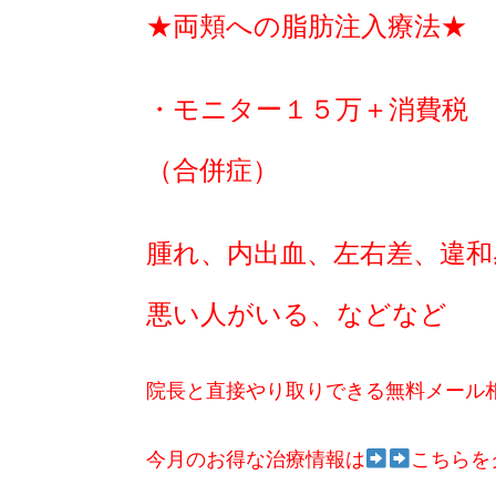
★両頬への脂肪注入療法★
・モニター１５万＋消費税
（合併症）
腫れ、内出血、左右差、違和
悪い人がいる、などなど
院長と直接やり取りできる無料メール
今月のお得な治療情報は
こちらを