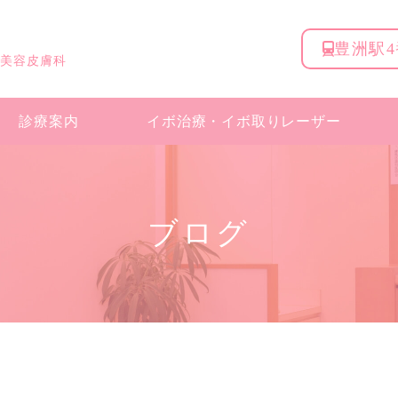
豊洲駅
 美容皮膚科
診療案内
イボ治療・
イボ取りレーザー
ブログ