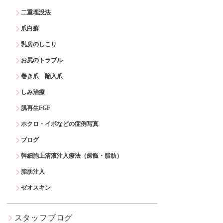
二重埋没法
爪白癬
乳房のしこり
お尻のトラブル
巻き爪 陥入爪
しみ治療
肌再生FGF
ホクロ・イボなどの症例写真
ブログ
幹細胞上清液注入療法（歯髄・脂肪）
脂肪注入
ゼオスキン
スタッフブログ