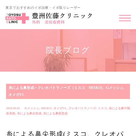
東京でおすすめのイボ治療・イボ取りレーザー
院長ブログ
糸による鼻形成～クレオパトラノーズ（ミスコ MISKO)、Gメッシュ、
オメガVL
2020.09.05
Ｇメッシュ
,
MISKO
,
オメガVL
,
クレオパトラノーズ
,
ミスコ
,
糸による鼻中隔
延長術
,
糸による鼻尖形成
,
糸による鼻筋形成
糸による鼻尖形成(ミスコ、クレオパ