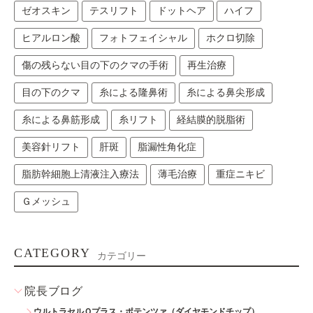
ゼオスキン
テスリフト
ドットヘア
ハイフ
ヒアルロン酸
フォトフェイシャル
ホクロ切除
傷の残らない目の下のクマの手術
再生治療
目の下のクマ
糸による隆鼻術
糸による鼻尖形成
糸による鼻筋形成
糸リフト
経結膜的脱脂術
美容針リフト
肝斑
脂漏性角化症
脂肪幹細胞上清液注入療法
薄毛治療
重症ニキビ
Ｇメッシュ
CATEGORY
カテゴリー
院長ブログ
ウルトラセルＱプラス・ポテンツァ（ダイヤモンドチップ）