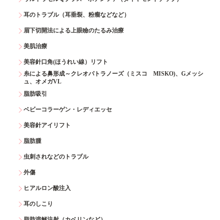
耳のトラブル（耳垂裂、粉瘤などなど）
眉下切開法による上眼瞼のたるみ治療
美肌治療
美容針口角(ほうれい線）リフト
糸による鼻形成～クレオパトラノーズ（ミスコ MISKO)、Gメッシ
ュ、オメガVL
脂肪吸引
ベビーコラーゲン・レディエッセ
美容針アイリフト
脂肪腫
虫刺されなどのトラブル
外傷
ヒアルロン酸注入
耳のしこり
脂肪溶解注射（カベリンなど）