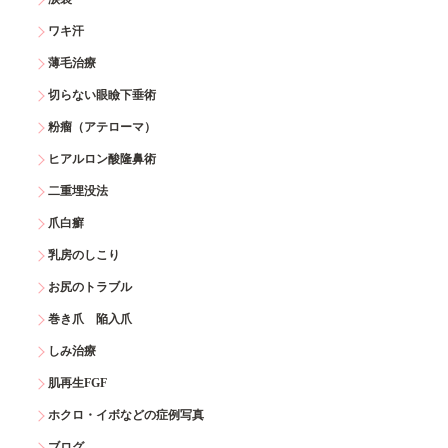
ワキ汗
薄毛治療
切らない眼瞼下垂術
粉瘤（アテローマ）
ヒアルロン酸隆鼻術
二重埋没法
爪白癬
乳房のしこり
お尻のトラブル
巻き爪 陥入爪
しみ治療
肌再生FGF
ホクロ・イボなどの症例写真
ブログ