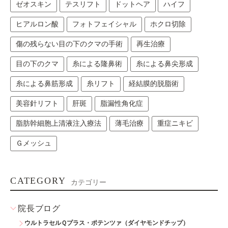
ゼオスキン
テスリフト
ドットヘア
ハイフ
ヒアルロン酸
フォトフェイシャル
ホクロ切除
傷の残らない目の下のクマの手術
再生治療
目の下のクマ
糸による隆鼻術
糸による鼻尖形成
糸による鼻筋形成
糸リフト
経結膜的脱脂術
美容針リフト
肝斑
脂漏性角化症
脂肪幹細胞上清液注入療法
薄毛治療
重症ニキビ
Ｇメッシュ
CATEGORY
カテゴリー
院長ブログ
ウルトラセルＱプラス・ポテンツァ（ダイヤモンドチップ）