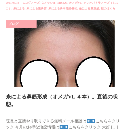
2021.04.19
Gコグノーズ
,
Ｇメッシュ
,
MISKO
,
オメガVL
,
クレオパトラノーズ（ミス
コ）
,
糸による
,
糸による隆鼻術
,
糸による鼻中隔延長術
,
糸による鼻形成
,
額のほくろ
ブログ
糸による鼻筋形成（オメガVL ４本）。直後の状
態。
院長と直接やり取りできる無料メール相談は
こちらをクリ
ック 今月のお得な治療情報は
こちらをクリック 大好 […]