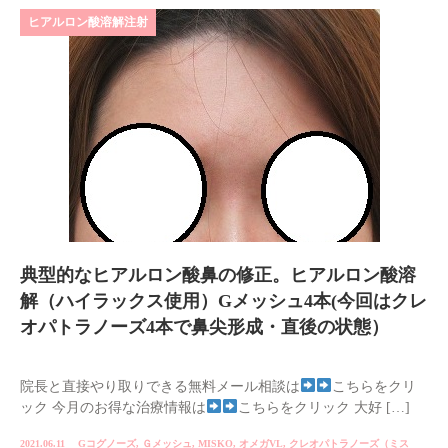
ヒアルロン酸溶解注射
典型的なヒアルロン酸鼻の修正。ヒアルロン酸溶
解（ハイラックス使用）Gメッシュ4本(今回はクレ
オパトラノーズ4本で鼻尖形成・直後の状態）
院長と直接やり取りできる無料メール相談は
こちらをクリ
ック 今月のお得な治療情報は
こちらをクリック 大好 […]
2021.06.11
Gコグノーズ
,
Ｇメッシュ
,
MISKO
,
オメガVL
,
クレオパトラノーズ（ミス