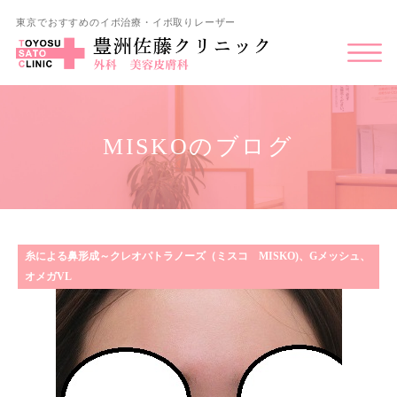
東京でおすすめのイボ治療・イボ取りレーザー
MISKOのブログ
糸による鼻形成～クレオパトラノーズ（ミスコ MISKO)、Gメッシュ、
オメガVL