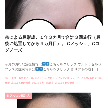
糸による鼻形成。１年３カ月で合計３回施行（最
後に処置してから４カ月目）。 Gメッシュ、Gコ
グノーズ
今月のお得な治療情報は
こちらをクリック ウルトラセルＱ
プラスの症例写真は
こちらをクリック 糸リフトの症 […]
2021.10.23
Gコグノーズ
,
Ｇメッシュ
,
MISKO
,
クレオパトラノーズ
,
ミスコ
,
糸による隆
鼻術
,
糸による鼻の形成
,
糸による鼻中隔延長
,
糸による鼻尖形成
ヒアルロン酸注入