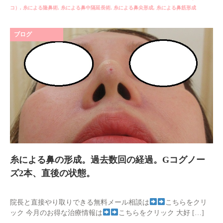
コ）
,
糸による隆鼻術
,
糸による鼻中隔延長術
,
糸による鼻尖形成
,
糸による鼻筋形成
ブログ
糸による鼻の形成。過去数回の経過。Gコグノー
ズ2本、直後の状態。
院長と直接やり取りできる無料メール相談は
こちらをクリ
ック 今月のお得な治療情報は
こちらをクリック 大好 […]