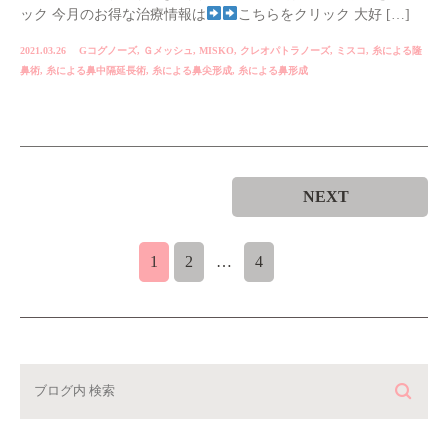
ック 今月のお得な治療情報は
こちらをクリック 大好 […]
2021.03.26
Gコグノーズ
,
Ｇメッシュ
,
MISKO
,
クレオパトラノーズ
,
ミスコ
,
糸による隆
鼻術
,
糸による鼻中隔延長術
,
糸による鼻尖形成
,
糸による鼻形成
NEXT
1
2
…
4