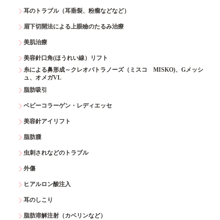
耳のトラブル（耳垂裂、粉瘤などなど）
眉下切開法による上眼瞼のたるみ治療
美肌治療
美容針口角(ほうれい線）リフト
糸による鼻形成～クレオパトラノーズ（ミスコ MISKO)、Gメッシ
ュ、オメガVL
脂肪吸引
ベビーコラーゲン・レディエッセ
美容針アイリフト
脂肪腫
虫刺されなどのトラブル
外傷
ヒアルロン酸注入
耳のしこり
脂肪溶解注射（カベリンなど）