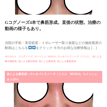
Gコグノーズ4本で鼻筋形成。直後の状態。治療の
動画の様子もあり。
当院の手術・美容処置・イボレーザー取り放題などの施術風景の
動画はこちらを
をクリック 今月のお得な治療情報は […]
2022.03.14
Gコグノーズ
,
Ｇメッシュ
,
MISKO
,
クレオパトラノーズ（ミスコ）
,
糸による
鼻中隔延長
,
糸による鼻尖形成
,
糸による鼻形成
,
糸による鼻筋形成
糸による鼻形成～クレオパトラノーズ（ミスコ MISKO)、Gメッシュ、
オメガVL