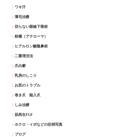
ワキ汗
薄毛治療
切らない眼瞼下垂術
粉瘤（アテローマ）
ヒアルロン酸隆鼻術
二重埋没法
爪白癬
乳房のしこり
お尻のトラブル
巻き爪 陥入爪
しみ治療
肌再生FGF
ホクロ・イボなどの症例写真
ブログ