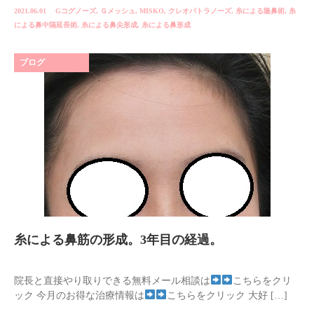
2021.06.01
Gコグノーズ
,
Ｇメッシュ
,
MISKO
,
クレオパトラノーズ
,
糸による隆鼻術
,
糸
による鼻中隔延長術
,
糸による鼻尖形成
,
糸による鼻形成
ブログ
糸による鼻筋の形成。3年目の経過。
院長と直接やり取りできる無料メール相談は
こちらをクリ
ック 今月のお得な治療情報は
こちらをクリック 大好 […]