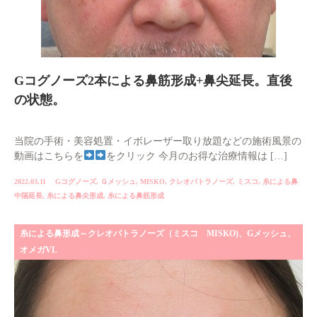
Gコグノーズ2本による鼻筋形成+鼻尖延長。直後
の状態。
当院の手術・美容処置・イボレーザー取り放題などの施術風景の
動画はこちらを
をクリック 今月のお得な治療情報は […]
2022.03.11
Gコグノーズ
,
Ｇメッシュ
,
MISKO
,
クレオパトラノーズ
,
ミスコ
,
糸による鼻
中隔延長
,
糸による鼻尖形成
,
糸による鼻筋形成
糸による鼻形成～クレオパトラノーズ（ミスコ MISKO)、Gメッシュ、
オメガVL