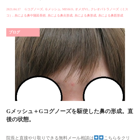
2021.04.17
Gコグノーズ
,
Ｇメッシュ
,
MISKO
,
オメガVL
,
クレオパトラノーズ（ミス
コ）
,
糸による鼻中隔延長術
,
糸による鼻尖形成
,
糸による鼻形成
,
糸による鼻筋形成
ブログ
Gメッシュ＋Gコグノーズを駆使した鼻の形成。直
後の状態。
院長と直接やり取りできる無料メール相談は
こちらをクリ