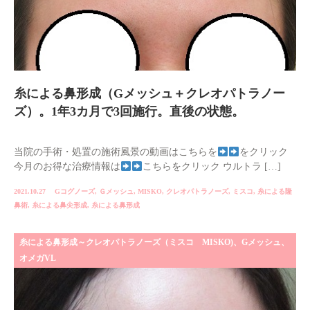
糸による鼻形成（Gメッシュ＋クレオパトラノー
ズ）。1年3カ月で3回施行。直後の状態。
当院の手術・処置の施術風景の動画はこちらを
をクリック
今月のお得な治療情報は
こちらをクリック ウルトラ […]
2021.10.27
Gコグノーズ
,
Ｇメッシュ
,
MISKO
,
クレオパトラノーズ
,
ミスコ
,
糸による隆
鼻術
,
糸による鼻尖形成
,
糸による鼻形成
糸による鼻形成～クレオパトラノーズ（ミスコ MISKO)、Gメッシュ、
オメガVL