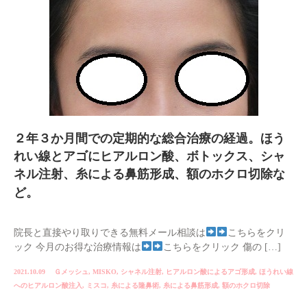
２年３か月間での定期的な総合治療の経過。ほう
れい線とアゴにヒアルロン酸、ボトックス、シャ
ネル注射、糸による鼻筋形成、額のホクロ切除な
ど。
院長と直接やり取りできる無料メール相談は
こちらをクリ
ック 今月のお得な治療情報は
こちらをクリック 傷の […]
2021.10.09
Ｇメッシュ
,
MISKO
,
シャネル注射
,
ヒアルロン酸によるアゴ形成
,
ほうれい線
へのヒアルロン酸注入
,
ミスコ
,
糸による隆鼻術
,
糸による鼻筋形成
,
額のホクロ切除