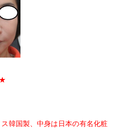
★
ミス韓国製、中身は日本の有名化粧