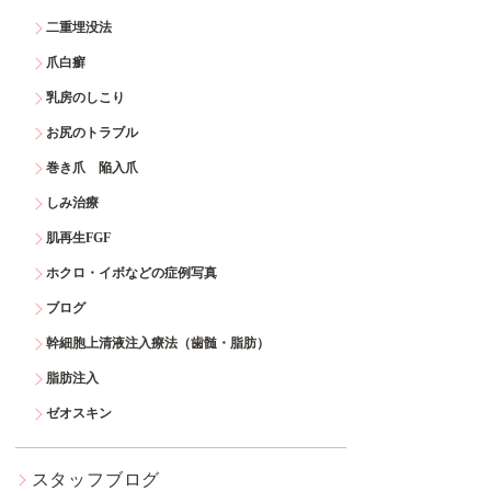
二重埋没法
爪白癬
乳房のしこり
お尻のトラブル
巻き爪 陥入爪
しみ治療
肌再生FGF
ホクロ・イボなどの症例写真
ブログ
幹細胞上清液注入療法（歯髄・脂肪）
脂肪注入
ゼオスキン
スタッフブログ