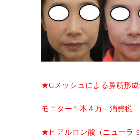
★Gメッシュによる鼻筋形成
モニター１本４万＋消費税
★ヒアルロン酸（ニューラ