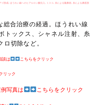
アゴ形成
,
ほうれい線へのヒアルロン酸注入
,
ミスコ
,
糸による隆鼻術
,
糸による鼻筋形
な総合治療の経過。ほうれい線
ボトックス、シャネル注射、糸
クロ切除など。
相談は
こちらをクリック
クリック
症例写真は
こちらをクリック