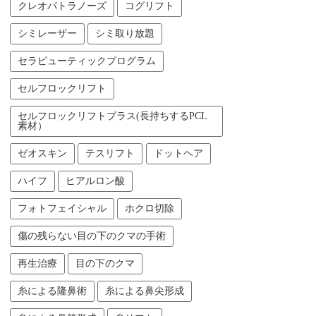
クレオパトラノーズ
コグリフト
シミレーザー
シミ取り放題
セラピューティックプログラム
セルフロックリフト
セルフロックリフトプラス(長持ちするPCL
素材）
ゼオスキン
テスリフト
ドットヘア
ハイフ
ヒアルロン酸
フォトフェイシャル
ホクロ切除
傷の残らない目の下のクマの手術
再生治療
目の下のクマ
糸による隆鼻術
糸による鼻尖形成