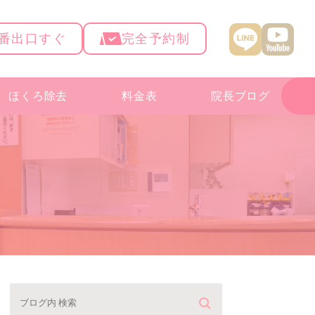
4番出口すぐ
完全予約制
ほくろ除去
料金表
院長ブログ