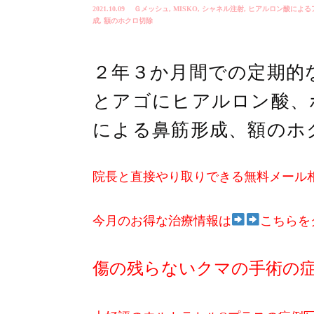
2021.10.09
Ｇメッシュ
,
MISKO
,
シャネル注射
,
ヒアルロン酸による
成
,
額のホクロ切除
２年３か月間での定期的
とアゴにヒアルロン酸、
による鼻筋形成、額のホ
院長と直接やり取りできる無料メール
今月のお得な治療情報は
こちらを
傷の残らないクマの手術の