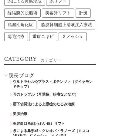
糸による鼻筋形成
糸リフト
経結膜的脱脂術
美容針リフト
肝斑
脂漏性角化症
脂肪幹細胞上清液注入療法
薄毛治療
重症ニキビ
Ｇメッシュ
CATEGORY
カテゴリー
院長ブログ
ウルトラセルＱプラス・ポテンツァ（ダイヤモン
ドチップ）
耳のトラブル（耳垂裂、粉瘤などなど）
眉下切開法による上眼瞼のたるみ治療
美肌治療
美容針口角(ほうれい線）リフト
糸による鼻形成～クレオパトラノーズ（ミスコ
MISKO)、Gメッシュ、オメガVL