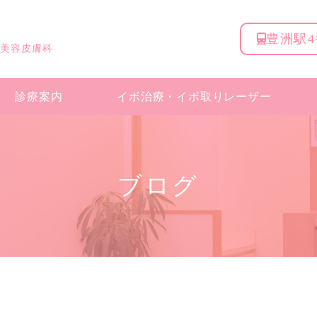
豊洲駅
 美容皮膚科
診療案内
イボ治療・
イボ取りレーザー
ブログ