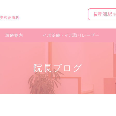
豊洲駅
 美容皮膚科
診療案内
イボ治療・
イボ取りレーザー
院長ブログ