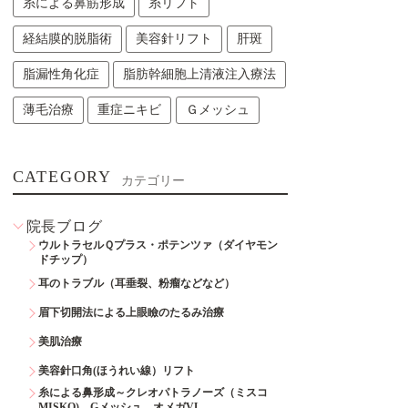
糸による鼻筋形成
糸リフト
経結膜的脱脂術
美容針リフト
肝斑
脂漏性角化症
脂肪幹細胞上清液注入療法
薄毛治療
重症ニキビ
Ｇメッシュ
CATEGORY
カテゴリー
院長ブログ
ウルトラセルＱプラス・ポテンツァ（ダイヤモン
ドチップ）
耳のトラブル（耳垂裂、粉瘤などなど）
眉下切開法による上眼瞼のたるみ治療
美肌治療
美容針口角(ほうれい線）リフト
糸による鼻形成～クレオパトラノーズ（ミスコ
MISKO)、Gメッシュ、オメガVL