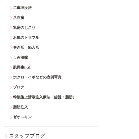
二重埋没法
爪白癬
乳房のしこり
お尻のトラブル
巻き爪 陥入爪
しみ治療
肌再生FGF
ホクロ・イボなどの症例写真
ブログ
幹細胞上清液注入療法（歯髄・脂肪）
脂肪注入
ゼオスキン
スタッフブログ