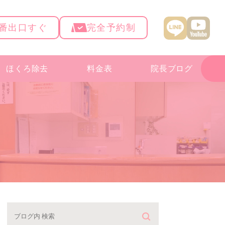
4番出口すぐ
完全予約制
ほくろ除去
料金表
院長ブログ