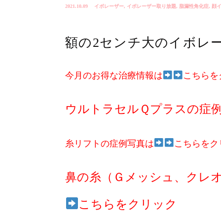
2021.10.09
イボレーザー
,
イボレーザー取り放題
,
脂漏性角化症
,
顔
額の2センチ大のイボレ
今月のお得な治療情報は
こちらを
ウルトラセルＱプラスの症
糸リフトの症例写真は
こちらをク
鼻の糸（Ｇメッシュ、クレ
こちらをクリック