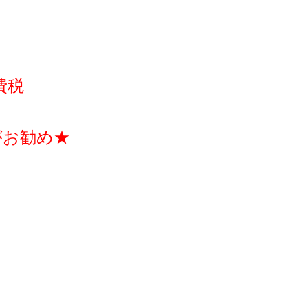
費税
がお勧め★