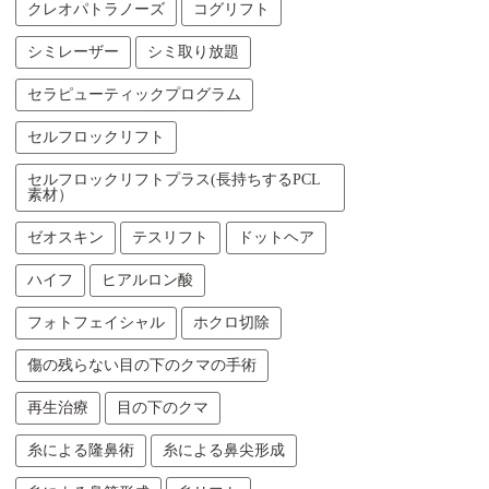
クレオパトラノーズ
コグリフト
シミレーザー
シミ取り放題
セラピューティックプログラム
セルフロックリフト
セルフロックリフトプラス(長持ちするPCL
素材）
ゼオスキン
テスリフト
ドットヘア
ハイフ
ヒアルロン酸
フォトフェイシャル
ホクロ切除
傷の残らない目の下のクマの手術
再生治療
目の下のクマ
糸による隆鼻術
糸による鼻尖形成