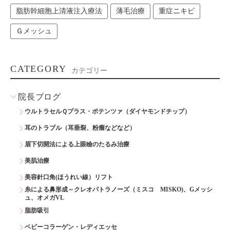
脂肪幹細胞上清液注入療法
薄毛治療
重症ニキビ
Ｇメッシュ
CATEGORY
カテゴリー
院長ブログ
ウルトラセルＱプラス・ポテンツァ（ダイヤモンドチップ）
耳のトラブル（耳垂裂、粉瘤などなど）
眉下切開法による上眼瞼のたるみ治療
美肌治療
美容針口角(ほうれい線）リフト
糸による鼻形成～クレオパトラノーズ（ミスコ MISKO)、Gメッシ
ュ、オメガVL
脂肪吸引
ベビーコラーゲン・レディエッセ