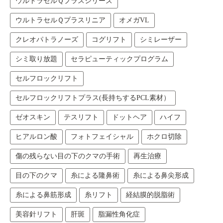
ウルトラセルＱプラスシリーズ
ウルトラセルＱプラスリニア
オメガVL
クレオパトラノーズ
コグリフト
シミレーザー
シミ取り放題
セラピューティックプログラム
セルフロックリフト
セルフロックリフトプラス(長持ちするPCL素材）
ゼオスキン
テスリフト
ドットヘア
ハイフ
ヒアルロン酸
フォトフェイシャル
ホクロ切除
傷の残らない目の下のクマの手術
再生治療
目の下のクマ
糸による隆鼻術
糸による鼻尖形成
糸による鼻筋形成
糸リフト
経結膜的脱脂術
美容針リフト
肝斑
脂漏性角化症