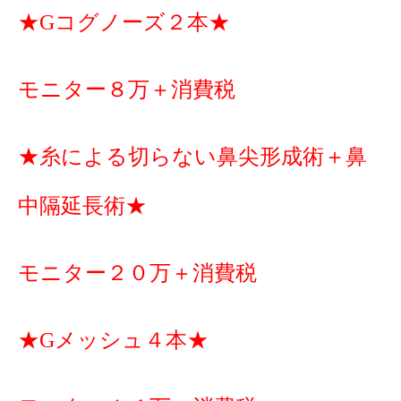
★Gコグノーズ２本★
モニター８万＋消費税
★糸による切らない鼻尖形成術＋鼻
中隔延長術★
モニター２０万＋消費税
★Gメッシュ４本★