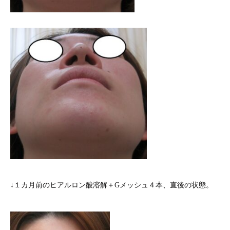
↓１カ月前のヒアルロン酸溶解＋Gメッシュ４本、直後の状態。