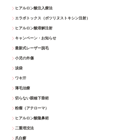
ヒアルロン酸注入療法
エラボトックス（ボツリヌストキシン注射）
ヒアルロン酸溶解注射
キャンペーン・お知らせ
最新式レーザー脱毛
小児の外傷
涙袋
ワキ汗
薄毛治療
切らない眼瞼下垂術
粉瘤（アテローマ）
ヒアルロン酸隆鼻術
二重埋没法
爪白癬