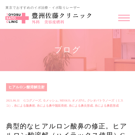
東京でおすすめのイボ治療・イボ取りレーザー
ブログ
ヒアルロン酸溶解注射
2021.06.11
Gコグノーズ
,
Ｇメッシュ
,
MISKO
,
オメガVL
,
クレオパトラノーズ（ミス
コ）
,
糸による隆鼻術
,
糸による鼻中隔延長術
,
糸による鼻尖形成
,
糸による鼻筋形成
典型的なヒアルロン酸鼻の修正。ヒア