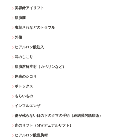
美容針アイリフト
脂肪腫
虫刺されなどのトラブル
外傷
ヒアルロン酸注入
耳のしこり
脂肪溶解注射（カベリンなど）
体表のシコリ
ボトックス
もらいもの
インフルエンザ
傷が残らない目の下のクマの手術（経結膜的脱脂術）
糸のリフト（MWデュアルリフト）
ヒアルロン酸豊胸術