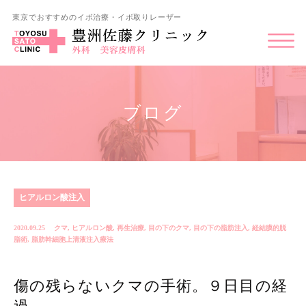
東京でおすすめのイボ治療・イボ取りレーザー
ブログ
ヒアルロン酸注入
2020.09.25
クマ
,
ヒアルロン酸
,
再生治療
,
目の下のクマ
,
目の下の脂肪注入
,
経結膜的脱
脂術
,
脂肪幹細胞上清液注入療法
傷の残らないクマの手術。９日目の経