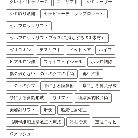
クレオパトラノーズ
コグリフト
シミレーザー
シミ取り放題
セラピューティックプログラム
セルフロックリフト
セルフロックリフトプラス(長持ちするPCL素材）
ゼオスキン
テスリフト
ドットヘア
ハイフ
ヒアルロン酸
フォトフェイシャル
ホクロ切除
傷の残らない目の下のクマの手術
再生治療
目の下のクマ
糸による隆鼻術
糸による鼻尖形成
糸による鼻筋形成
糸リフト
経結膜的脱脂術
美容針リフト
肝斑
脂漏性角化症
脂肪幹細胞上清液注入療法
薄毛治療
重症ニキビ
Ｇメッシュ