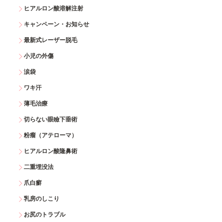
ヒアルロン酸溶解注射
キャンペーン・お知らせ
最新式レーザー脱毛
小児の外傷
涙袋
ワキ汗
薄毛治療
切らない眼瞼下垂術
粉瘤（アテローマ）
ヒアルロン酸隆鼻術
二重埋没法
爪白癬
乳房のしこり
お尻のトラブル