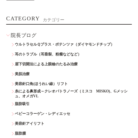
CATEGORY
カテゴリー
院長ブログ
ウルトラセルＱプラス・ポテンツァ（ダイヤモンドチップ）
耳のトラブル（耳垂裂、粉瘤などなど）
眉下切開法による上眼瞼のたるみ治療
美肌治療
美容針口角(ほうれい線）リフト
糸による鼻形成～クレオパトラノーズ（ミスコ MISKO)、Gメッシ
ュ、オメガVL
脂肪吸引
ベビーコラーゲン・レディエッセ
美容針アイリフト
脂肪腫