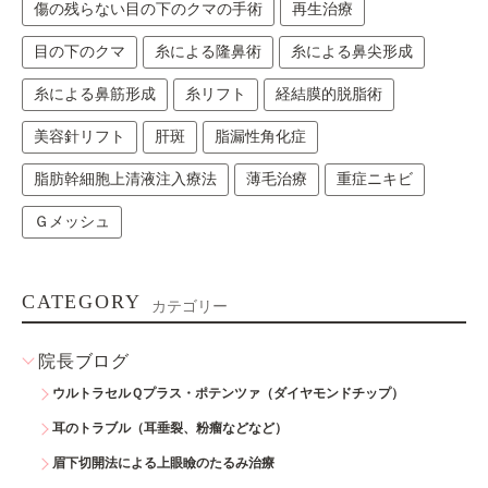
傷の残らない目の下のクマの手術
再生治療
目の下のクマ
糸による隆鼻術
糸による鼻尖形成
糸による鼻筋形成
糸リフト
経結膜的脱脂術
美容針リフト
肝斑
脂漏性角化症
脂肪幹細胞上清液注入療法
薄毛治療
重症ニキビ
Ｇメッシュ
CATEGORY
カテゴリー
院長ブログ
ウルトラセルＱプラス・ポテンツァ（ダイヤモンドチップ）
耳のトラブル（耳垂裂、粉瘤などなど）
眉下切開法による上眼瞼のたるみ治療