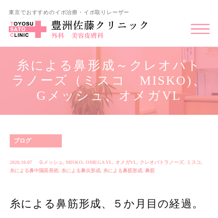
東京でおすすめのイボ治療・イボ取りレーザー
糸による鼻形成～クレオパト
ラノーズ（ミスコ MISKO)、
Gメッシュ、オメガVL
ブログ
2020.10.07
Ｇメッシュ
,
MISKO
,
OMEGA VL
,
オメガVL
,
クレオパトラノーズ
,
ミスコ
,
糸による鼻中隔延長術
,
糸による鼻尖形成
,
糸による鼻筋形成
,
鼻筋
糸による鼻筋形成、５か月目の経過。