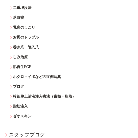
二重埋没法
爪白癬
乳房のしこり
お尻のトラブル
巻き爪 陥入爪
しみ治療
肌再生FGF
ホクロ・イボなどの症例写真
ブログ
幹細胞上清液注入療法（歯髄・脂肪）
脂肪注入
ゼオスキン
スタッフブログ