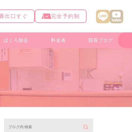
4番出口すぐ
完全予約制
ほくろ除去
料金表
院長ブログ