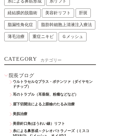
糸による鼻筋形成
糸リフト
経結膜的脱脂術
美容針リフト
肝斑
脂漏性角化症
脂肪幹細胞上清液注入療法
薄毛治療
重症ニキビ
Ｇメッシュ
CATEGORY
カテゴリー
院長ブログ
ウルトラセルＱプラス・ポテンツァ（ダイヤモン
ドチップ）
耳のトラブル（耳垂裂、粉瘤などなど）
眉下切開法による上眼瞼のたるみ治療
美肌治療
美容針口角(ほうれい線）リフト
糸による鼻形成～クレオパトラノーズ（ミスコ
MISKO)、Gメッシュ、オメガVL