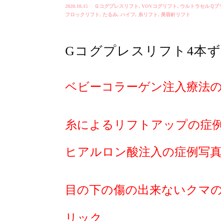
2020.10.15
Ｇコグプレスリフト
,
VOVコグリフト
,
ウルトラセルＱプ
フロックリフト
,
たるみ
,
ハイフ
,
糸リフト
,
美容針リフト
Gコグプレスリフト4本
ベビーコラーゲン注入療法
糸によるリフトアップの症
ヒアルロン酸注入の症例写
目の下の傷の出来ないクマ
リック