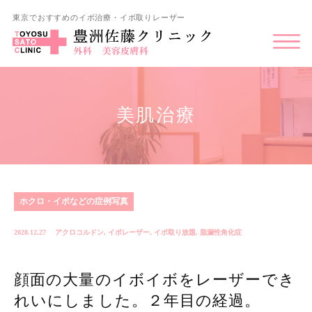
東京でおすすめのイボ治療・イボ取りレーザー
美肌治療
ホクロ・イボなどの症例写真
2020.12.27
アクロコルドン
,
イボレーザー
,
イボ取り放題
,
脂漏性角化症
顔面の大量のイボイボをレーザーでき
れいにしました。２年目の経過。