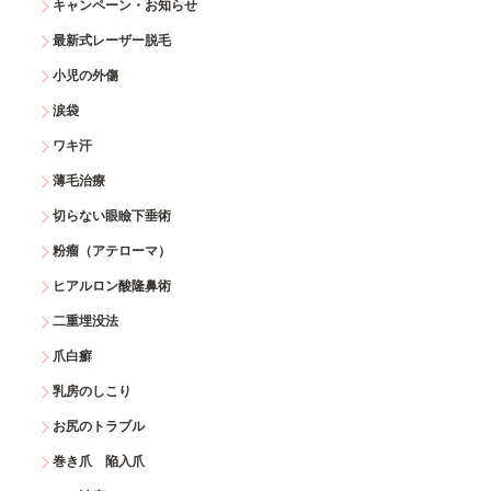
キャンペーン・お知らせ
最新式レーザー脱毛
小児の外傷
涙袋
ワキ汗
薄毛治療
切らない眼瞼下垂術
粉瘤（アテローマ）
ヒアルロン酸隆鼻術
二重埋没法
爪白癬
乳房のしこり
お尻のトラブル
巻き爪 陥入爪