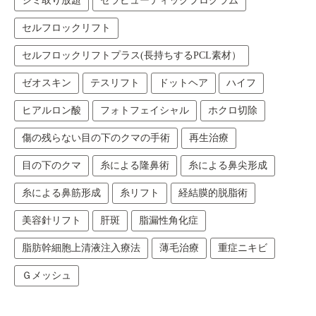
シミ取り放題
セラピューティックプログラム
セルフロックリフト
セルフロックリフトプラス(長持ちするPCL素材）
ゼオスキン
テスリフト
ドットヘア
ハイフ
ヒアルロン酸
フォトフェイシャル
ホクロ切除
傷の残らない目の下のクマの手術
再生治療
目の下のクマ
糸による隆鼻術
糸による鼻尖形成
糸による鼻筋形成
糸リフト
経結膜的脱脂術
美容針リフト
肝斑
脂漏性角化症
脂肪幹細胞上清液注入療法
薄毛治療
重症ニキビ
Ｇメッシュ