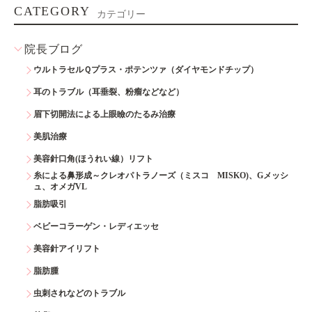
CATEGORY
カテゴリー
院長ブログ
ウルトラセルＱプラス・ポテンツァ（ダイヤモンドチップ）
耳のトラブル（耳垂裂、粉瘤などなど）
眉下切開法による上眼瞼のたるみ治療
美肌治療
美容針口角(ほうれい線）リフト
糸による鼻形成～クレオパトラノーズ（ミスコ MISKO)、Gメッシ
ュ、オメガVL
脂肪吸引
ベビーコラーゲン・レディエッセ
美容針アイリフト
脂肪腫
虫刺されなどのトラブル