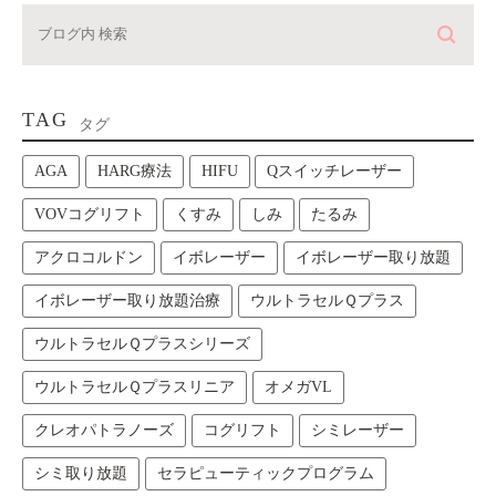
TAG
タグ
AGA
HARG療法
HIFU
Qスイッチレーザー
VOVコグリフト
くすみ
しみ
たるみ
アクロコルドン
イボレーザー
イボレーザー取り放題
イボレーザー取り放題治療
ウルトラセルＱプラス
ウルトラセルＱプラスシリーズ
ウルトラセルＱプラスリニア
オメガVL
クレオパトラノーズ
コグリフト
シミレーザー
シミ取り放題
セラピューティックプログラム