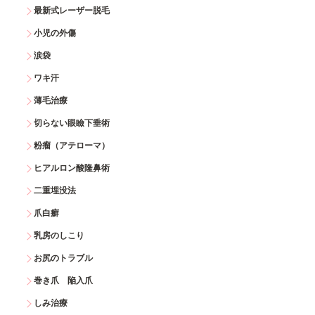
最新式レーザー脱毛
小児の外傷
涙袋
ワキ汗
薄毛治療
切らない眼瞼下垂術
粉瘤（アテローマ）
ヒアルロン酸隆鼻術
二重埋没法
爪白癬
乳房のしこり
お尻のトラブル
巻き爪 陥入爪
しみ治療