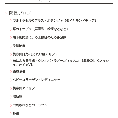
院長ブログ
ウルトラセルＱプラス・ポテンツァ（ダイヤモンドチップ）
耳のトラブル（耳垂裂、粉瘤などなど）
眉下切開法による上眼瞼のたるみ治療
美肌治療
美容針口角(ほうれい線）リフト
糸による鼻形成～クレオパトラノーズ（ミスコ MISKO)、Gメッシ
ュ、オメガVL
脂肪吸引
ベビーコラーゲン・レディエッセ
美容針アイリフト
脂肪腫
虫刺されなどのトラブル
外傷