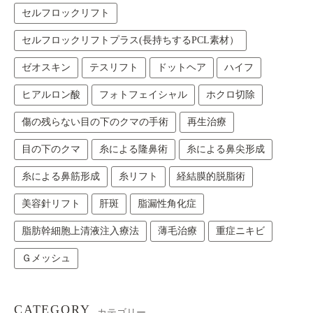
セルフロックリフト
セルフロックリフトプラス(長持ちするPCL素材）
ゼオスキン
テスリフト
ドットヘア
ハイフ
ヒアルロン酸
フォトフェイシャル
ホクロ切除
傷の残らない目の下のクマの手術
再生治療
目の下のクマ
糸による隆鼻術
糸による鼻尖形成
糸による鼻筋形成
糸リフト
経結膜的脱脂術
美容針リフト
肝斑
脂漏性角化症
脂肪幹細胞上清液注入療法
薄毛治療
重症ニキビ
Ｇメッシュ
CATEGORY
カテゴリー