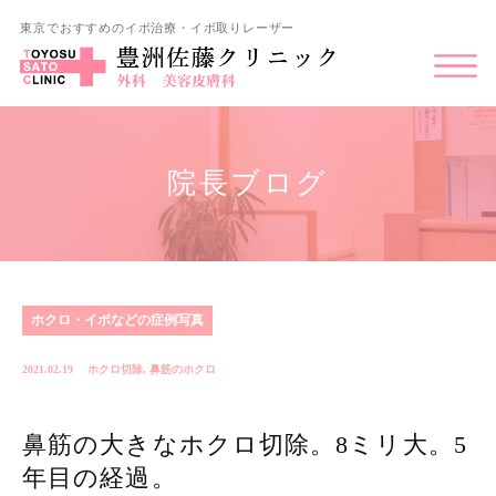
東京でおすすめのイボ治療・イボ取りレーザー
院長ブログ
ホクロ・イボなどの症例写真
2021.02.19
ホクロ切除
,
鼻筋のホクロ
鼻筋の大きなホクロ切除。8ミリ大。5
年目の経過。