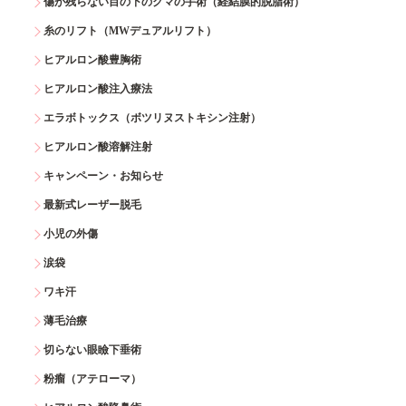
傷が残らない目の下のクマの手術（経結膜的脱脂術）
糸のリフト（MWデュアルリフト）
ヒアルロン酸豊胸術
ヒアルロン酸注入療法
エラボトックス（ボツリヌストキシン注射）
ヒアルロン酸溶解注射
キャンペーン・お知らせ
最新式レーザー脱毛
小児の外傷
涙袋
ワキ汗
薄毛治療
切らない眼瞼下垂術
粉瘤（アテローマ）