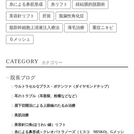
糸による鼻筋形成
糸リフト
経結膜的脱脂術
美容針リフト
肝斑
脂漏性角化症
脂肪幹細胞上清液注入療法
薄毛治療
重症ニキビ
Ｇメッシュ
CATEGORY
カテゴリー
院長ブログ
ウルトラセルＱプラス・ポテンツァ（ダイヤモンドチップ）
耳のトラブル（耳垂裂、粉瘤などなど）
眉下切開法による上眼瞼のたるみ治療
美肌治療
美容針口角(ほうれい線）リフト
糸による鼻形成～クレオパトラノーズ（ミスコ MISKO)、Gメッシ