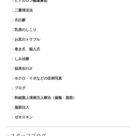
ヒアルロン酸隆鼻術
二重埋没法
爪白癬
乳房のしこり
お尻のトラブル
巻き爪 陥入爪
しみ治療
肌再生FGF
ホクロ・イボなどの症例写真
ブログ
幹細胞上清液注入療法（歯髄・脂肪）
脂肪注入
ゼオスキン
スタッフブログ