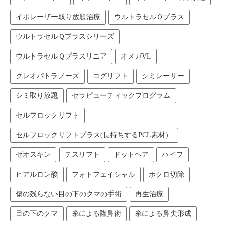
イボレーザー取り放題治療
ウルトラセルＱプラス
ウルトラセルＱプラスシリーズ
ウルトラセルＱプラスリニア
オメガVL
クレオパトラノーズ
コグリフト
シミレーザー
シミ取り放題
セラピューティックプログラム
セルフロックリフト
セルフロックリフトプラス(長持ちするPCL素材）
ゼオスキン
テスリフト
ドットヘア
ハイフ
ヒアルロン酸
フォトフェイシャル
ホクロ切除
傷の残らない目の下のクマの手術
再生治療
目の下のクマ
糸による隆鼻術
糸による鼻尖形成