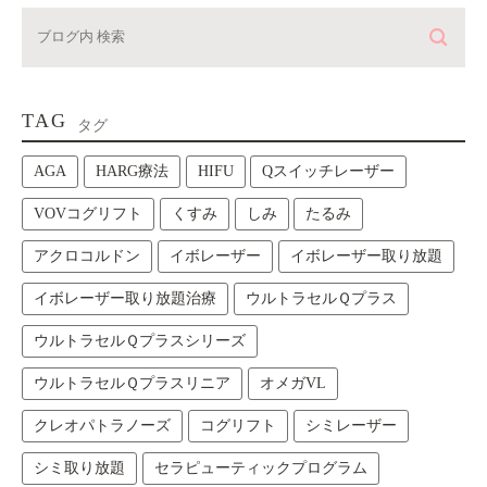
TAG
タグ
AGA
HARG療法
HIFU
Qスイッチレーザー
VOVコグリフト
くすみ
しみ
たるみ
アクロコルドン
イボレーザー
イボレーザー取り放題
イボレーザー取り放題治療
ウルトラセルＱプラス
ウルトラセルＱプラスシリーズ
ウルトラセルＱプラスリニア
オメガVL
クレオパトラノーズ
コグリフト
シミレーザー
シミ取り放題
セラピューティックプログラム