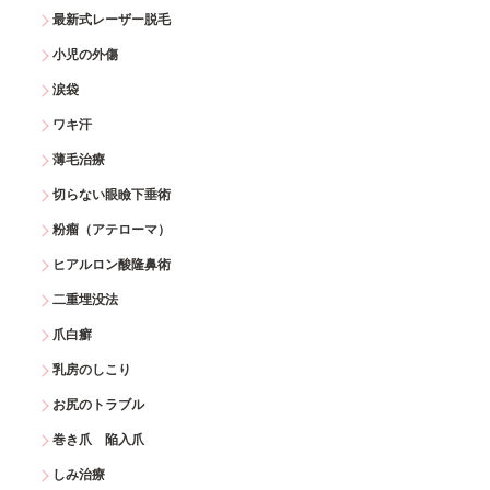
最新式レーザー脱毛
小児の外傷
涙袋
ワキ汗
薄毛治療
切らない眼瞼下垂術
粉瘤（アテローマ）
ヒアルロン酸隆鼻術
二重埋没法
爪白癬
乳房のしこり
お尻のトラブル
巻き爪 陥入爪
しみ治療