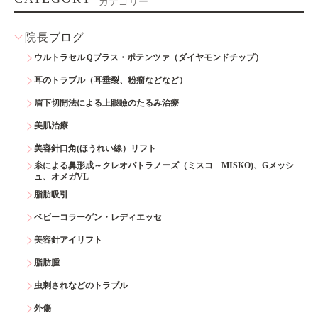
カテゴリー
院長ブログ
ウルトラセルＱプラス・ポテンツァ（ダイヤモンドチップ）
耳のトラブル（耳垂裂、粉瘤などなど）
眉下切開法による上眼瞼のたるみ治療
美肌治療
美容針口角(ほうれい線）リフト
糸による鼻形成～クレオパトラノーズ（ミスコ MISKO)、Gメッシ
ュ、オメガVL
脂肪吸引
ベビーコラーゲン・レディエッセ
美容針アイリフト
脂肪腫
虫刺されなどのトラブル
外傷