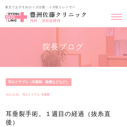
東京でおすすめのイボ治療・イボ取りレーザー
院長ブログ
耳のトラブル（耳垂裂、粉瘤などなど）
2021.03.08
耳のトラブル
,
耳垂裂
耳垂裂手術。１週目の経過（抜糸直
後）