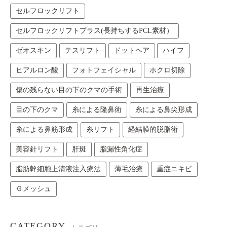
セルフロックリフト
セルフロックリフトプラス(長持ちするPCL素材）
ゼオスキン
テスリフト
ドットヘア
ハイフ
ヒアルロン酸
フォトフェイシャル
ホクロ切除
傷の残らない目の下のクマの手術
再生治療
目の下のクマ
糸による隆鼻術
糸による鼻尖形成
糸による鼻筋形成
糸リフト
経結膜的脱脂術
美容針リフト
肝斑
脂漏性角化症
脂肪幹細胞上清液注入療法
薄毛治療
重症ニキビ
Ｇメッシュ
CATEGORY