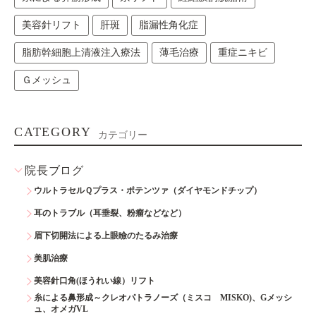
美容針リフト
肝斑
脂漏性角化症
脂肪幹細胞上清液注入療法
薄毛治療
重症ニキビ
Ｇメッシュ
CATEGORY
カテゴリー
院長ブログ
ウルトラセルＱプラス・ポテンツァ（ダイヤモンドチップ）
耳のトラブル（耳垂裂、粉瘤などなど）
眉下切開法による上眼瞼のたるみ治療
美肌治療
美容針口角(ほうれい線）リフト
糸による鼻形成～クレオパトラノーズ（ミスコ MISKO)、Gメッシ
ュ、オメガVL