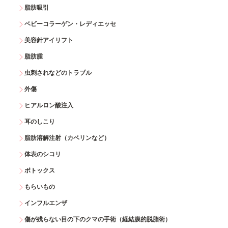
脂肪吸引
ベビーコラーゲン・レディエッセ
美容針アイリフト
脂肪腫
虫刺されなどのトラブル
外傷
ヒアルロン酸注入
耳のしこり
脂肪溶解注射（カベリンなど）
体表のシコリ
ボトックス
もらいもの
インフルエンザ
傷が残らない目の下のクマの手術（経結膜的脱脂術）