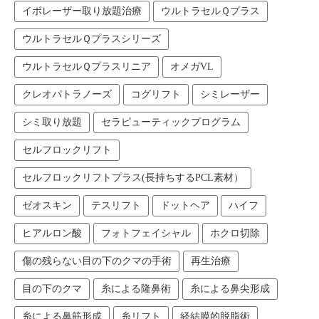
イボレーザー取り放題治療
ウルトラセルＱプラス
ウルトラセルＱプラスシリーズ
ウルトラセルＱプラスリニア
オメガVL
クレオパトラノーズ
コグリフト
シミレーザー
シミ取り放題
セラピューティックプログラム
セルフロックリフト
セルフロックリフトプラス(長持ちするPCL素材）
ゼオスキン
テスリフト
ドットヘア
ハイフ
ヒアルロン酸
フォトフェイシャル
ホクロ切除
傷の残らない目の下のクマの手術
再生治療
目の下のクマ
糸による隆鼻術
糸による鼻尖形成
糸による鼻筋形成
糸リフト
経結膜的脱脂術