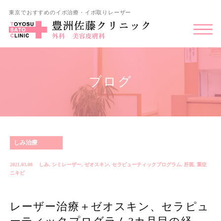
東京でおすすめのイボ治療・イボ取りレーザー
ブログ
しみ治療
2021.03.08
しみ
,
シミレーザー
,
ゼオスキン
,
セラピューティックプログラム
,
肝斑
,
重症
ニキビ
レーザー治療＋ゼオスキン、セラピュ