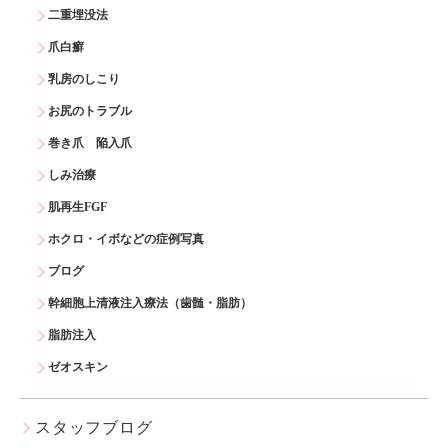
二重埋没法
爪白癬
乳房のしこり
お尻のトラブル
巻き爪 陥入爪
しみ治療
肌再生FGF
ホクロ・イボなどの症例写真
ブログ
幹細胞上清液注入療法（歯髄・脂肪）
脂肪注入
ゼオスキン
スタッフブログ